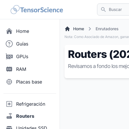
Buscar
Home
Enrutadores
Home
Nota: Como Asociado de Amazon, ganam
Guías
Routers (20
GPUs
Revisamos a fondo los mejo
RAM
Placas base
Refrigeración
Routers
Unidades SSD