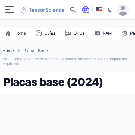
Buscar
Home
Guías
GPUs
RAM
Pl
Home
Placas Base
Nota: Como Asociado de Amazon, ganamos con compras que cumplen los
requisitos.
Placas base (2024)