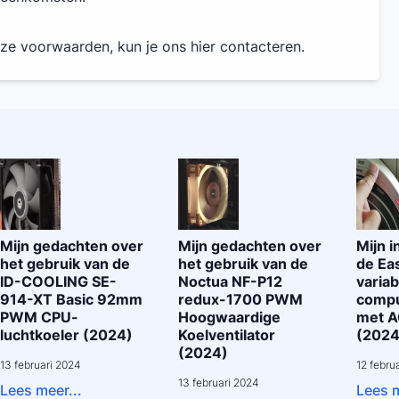
nze voorwaarden, kun je ons
hier
contacteren.
Mijn gedachten over
Mijn gedachten over
Mijn 
het gebruik van de
het gebruik van de
de Ea
ID-COOLING SE-
Noctua NF-P12
variab
914-XT Basic 92mm
redux-1700 PWM
compu
PWM CPU-
Hoogwaardige
met A
luchtkoeler (2024)
Koelventilator
(2024
(2024)
13 februari 2024
12 febru
13 februari 2024
Lees meer...
Lees m