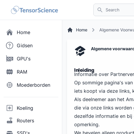
Search
Home
Algemene Voorw
Home
Gidsen
Algemene voorwaar
GPU's
Inleiding
RAM
Informatie over Partnerve
Op sommige pagina's van d
Moederborden
iets koopt via deze links
Als deelnemer aan het A
die via onze links worden
Koeling
dezelfde informatie en bij 
Routers
opmerking.
We bevelen alleen product
SSD's