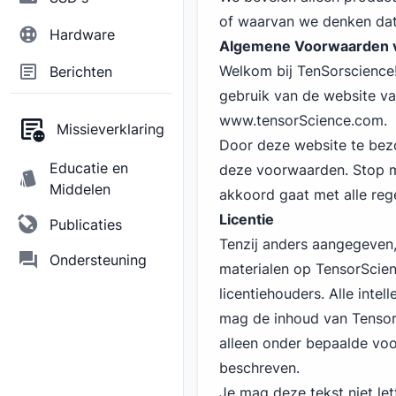
of waarvan we denken dat 
Hardware
Algemene Voorwaarden v
Welkom bij TenSorscience
Berichten
gebruik van de website va
www.tensorScience.com
.
Missieverklaring
Door deze website te bezo
Educatie en
deze voorwaarden. Stop me
Middelen
akkoord gaat met alle reg
Licentie
Publicaties
Tenzij anders aangegeven, 
Ondersteuning
materialen op TensorScie
licentiehouders. Alle inte
mag de inhoud van Tensor
alleen onder bepaalde vo
beschreven.
Je mag deze tekst niet le