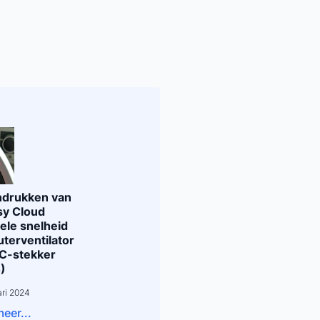
indrukken van
sy Cloud
ele snelheid
terventilator
C-stekker
)
ari 2024
eer...