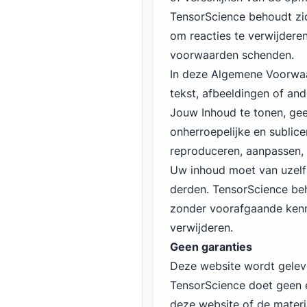
TensorScience behoudt zic
om reacties te verwijdere
voorwaarden schenden.
In deze Algemene Voorwaar
tekst, afbeeldingen of and
Jouw Inhoud te tonen, gee
onherroepelijke en sublice
reproduceren, aanpassen, p
Uw inhoud moet van uzelf
derden. TensorScience be
zonder voorafgaande kenn
verwijderen.
Geen garanties
Deze website wordt gelever
TensorScience doet geen e
deze website of de mater