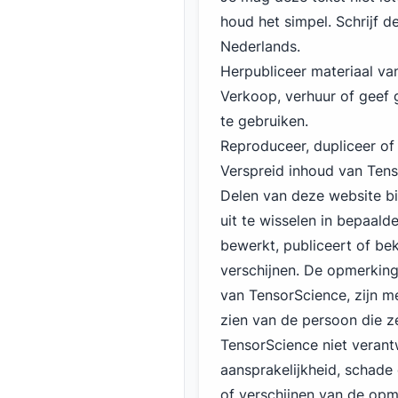
houd het simpel. Schrijf d
Nederlands.
Herpubliceer materiaal va
Verkoop, verhuur of geef
te gebruiken.
Reproduceer, dupliceer of
Verspreid inhoud van Tens
Delen van deze website b
uit te wisselen in bepaald
bewerkt, publiceert of be
verschijnen. De opmerkin
van TensorScience, zijn m
zien van de persoon die ze
TensorScience niet verant
aansprakelijkheid, schade
of verschijnen van de op