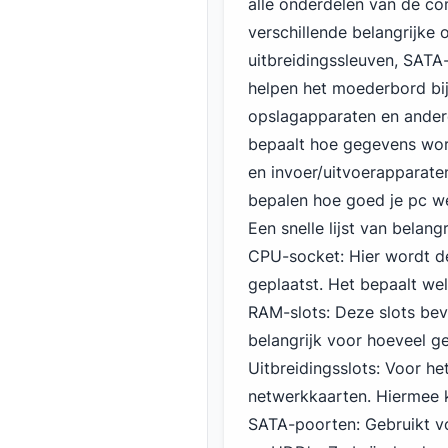
alle onderdelen van de c
verschillende belangrijke
uitbreidingssleuven, SAT
helpen het moederbord bi
opslagapparaten en andere
bepaalt hoe gegevens wor
en invoer/uitvoerapparate
bepalen hoe goed je pc we
Een snelle lijst van belan
CPU-socket: Hier wordt d
geplaatst. Het bepaalt we
RAM-slots: Deze slots be
belangrijk voor hoeveel g
Uitbreidingsslots: Voor he
netwerkkaarten. Hiermee k
SATA-poorten: Gebruikt vo