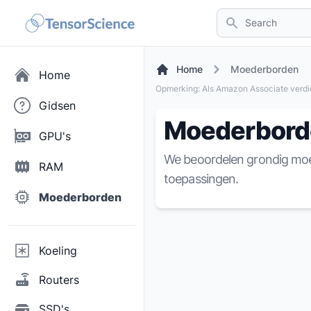
Search
Home
Moederborden
Home
Opmerking: Als Amazon Associate verd
Gidsen
Moederbord
GPU's
We beoordelen grondig moe
RAM
toepassingen.
Moederborden
Koeling
Routers
SSD's