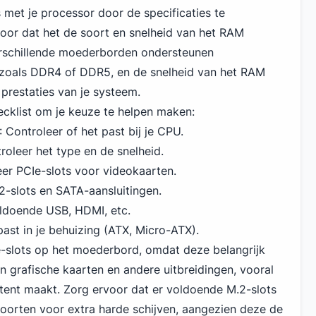
met je processor door de specificaties te
voor dat het de soort en snelheid van het RAM
Verschillende moederborden ondersteunen
zoals DDR4
of DDR5, en de snelheid van het RAM
prestaties van je systeem.
ecklist om je keuze te helpen maken:
: Controleer of het past bij je CPU.
troleer het type en de snelheid.
eer PCIe-slots voor videokaarten.
2-slots en SATA-aansluitingen.
oldoende
USB
, HDMI, etc.
ast in je behuizing (ATX, Micro-ATX).
e-slots op het moederbord, omdat deze belangrijk
van grafische kaarten en andere uitbreidingen, vooral
ntent maakt. Zorg ervoor dat er voldoende M.2-slots
oorten voor extra harde schijven, aangezien deze de