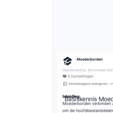
Moederborden
Gepubliceerd op:
29 november 202
0
Opmerkingen
Inhoudsopgave weergeven
Inleiding
Basiskennis Moed
Moederborden verbinden al
om de hoofdbestanddelen t