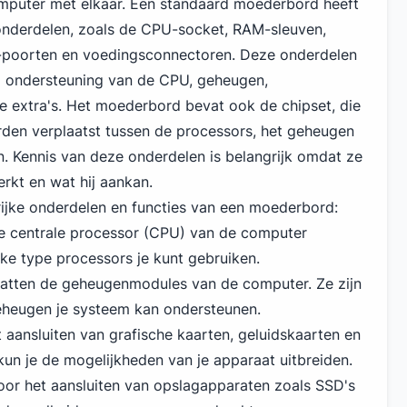
omputer met elkaar. Een standaard moederbord heeft
 onderdelen, zoals de CPU-socket, RAM-sleuven,
A-poorten en voedingsconnectoren. Deze onderdelen
j ondersteuning van de CPU, geheugen,
 extra's. Het moederbord bevat ook de chipset, die
den verplaatst tussen de processors, het geheugen
n. Kennis van deze onderdelen is belangrijk omdat ze
rkt en wat hij aankan.
grijke onderdelen en functies van een moederbord:
e centrale processor (CPU) van de computer
lke type processors je kunt gebruiken.
vatten de geheugenmodules van de computer. Ze zijn
eheugen je systeem kan ondersteunen.
t aansluiten van grafische kaarten, geluidskaarten en
un je de mogelijkheden van je apparaat uitbreiden.
or het aansluiten van opslagapparaten zoals SSD's