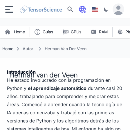
Buscar
Home
Guías
GPUs
RAM
Pl
Home
Autor
Herman Van Der Veen
Introducción
Herman van der Veen
He estado involucrado con la programación en
Python y
el aprendizaje automático
durante casi 20
años, trabajando para comprender y mejorar estas
áreas. Comencé a aprender cuando la tecnología de
IA apenas comenzaba y trabajé con las primeras
versiones de Python y los algoritmos detrás de los
sistemas inteligentes de hoy. Mi enfoque ha sido no