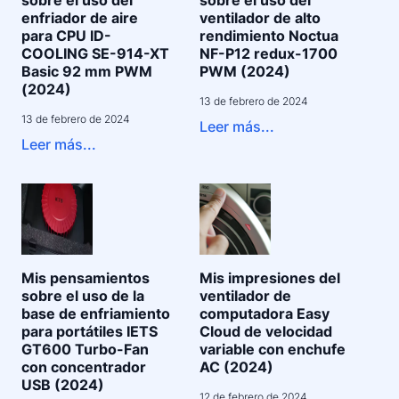
sobre el uso del
sobre el uso del
enfriador de aire
ventilador de alto
para CPU ID-
rendimiento Noctua
COOLING SE-914-XT
NF-P12 redux-1700
Basic 92 mm PWM
PWM (2024)
(2024)
13 de febrero de 2024
13 de febrero de 2024
Leer más...
Leer más...
Mis pensamientos
Mis impresiones del
sobre el uso de la
ventilador de
base de enfriamiento
computadora Easy
para portátiles IETS
Cloud de velocidad
GT600 Turbo-Fan
variable con enchufe
con concentrador
AC (2024)
USB (2024)
12 de febrero de 2024