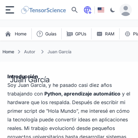
Buscar
Home
Guías
GPUs
RAM
Pl
Home
Autor
Juan García
Introducción
Juan García
Soy Juan García, y he pasado casi diez años
trabajando con
Python, aprendizaje automático
y el
hardware que los respalda. Después de escribir mi
primer script de "Hola Mundo", me interesé en cómo
la tecnología puede convertir ideas en aplicaciones
reales. Mi trabajo evolucionó desde pequeños
proyectos universitarios hasta desarrollar sistemas