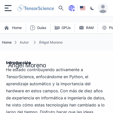
Buscar
Home
Guías
GPUs
RAM
Pl
Home
Autor
ÁNgel Moreno
Introducción
Ángel Moreno
He estado contribuyendo activamente a
TensorScience, enfocándome en Python, el
aprendizaje automático y la importancia del
hardware en estos campos. Con más de diez años
de experiencia en informática e ingeniería de datos,
he visto cómo estas tecnologías han cambiado a lo
largo del tiempo. Disfruto hacer que las ideas