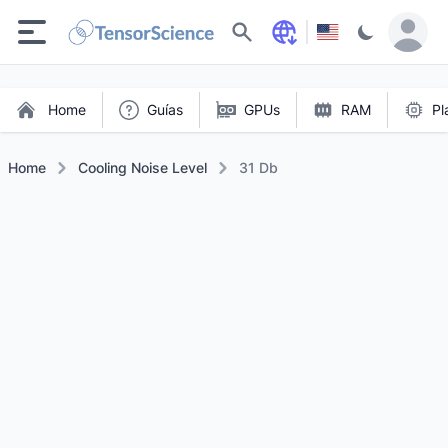
Buscar
Home
Guías
GPUs
RAM
Pl
Home
Cooling Noise Level
31 Db