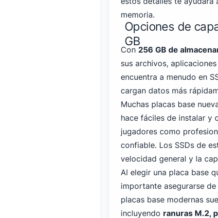
estos detalles te ayudará
memoria.
Opciones de cap
GB
Con
256 GB de almacena
sus archivos, aplicacione
encuentra a menudo en SS
cargan datos más rápidame
Muchas placas base nueva
hace fáciles de instalar y
jugadores como profesion
confiable. Los SSDs de e
velocidad general y la ca
Al elegir una placa base
importante asegurarse de 
placas base modernas sue
incluyendo
ranuras M.2, 