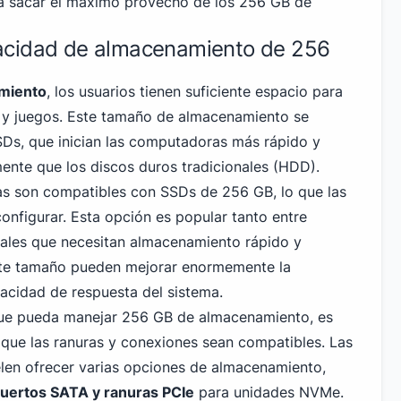
 a sacar el máximo provecho de los 256 GB de
acidad de almacenamiento de 256
miento
, los usuarios tienen suficiente espacio para
s y juegos. Este tamaño de almacenamiento se
Ds, que inician las computadoras más rápido y
nte que los discos duros tradicionales (HDD).
s son compatibles con SSDs de 256 GB, lo que las
 configurar. Esta opción es popular tanto entre
ales que necesitan almacenamiento rápido y
ste tamaño pueden mejorar enormemente la
pacidad de respuesta del sistema.
 que pueda manejar 256 GB de almacenamiento, es
que las ranuras y conexiones sean compatibles. Las
len ofrecer varias opciones de almacenamiento,
puertos SATA y ranuras PCIe
para unidades NVMe
.