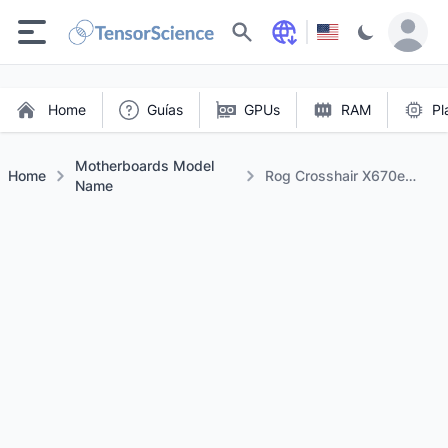
Buscar
Home
Guías
GPUs
RAM
Pl
Motherboards Model
Home
Rog Crosshair X670e
Name
Extreme