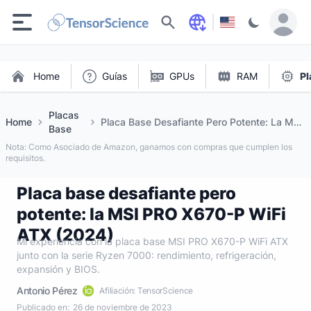
Buscar
Home
Guías
GPUs
RAM
Pl
Placas
Home
Placa Base Desafiante Pero Potente: La Msi
Base
Pro X670 P Wifi Atx (2024)
Nota: Como Asociado de Amazon, ganamos con compras que cumplen los
requisitos.
Placa base desafiante pero
potente: la MSI PRO X670-P WiFi
ATX (2024)
Mi experiencia con la placa base MSI PRO X670-P WiFi ATX
junto con la serie Ryzen 7000: rendimiento, refrigeración,
expansión y BIOS.
Antonio Pérez
Afiliación: TensorScience
Publicado en:
26 de noviembre de 2023