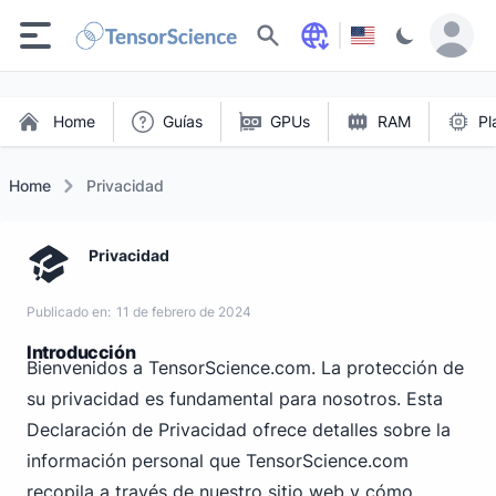
Buscar
Home
Guías
GPUs
RAM
Pl
Home
Privacidad
Privacidad
Publicado en:
11 de febrero de 2024
Introducción
Bienvenidos a TensorScience.com. La protección de
su privacidad es fundamental para nosotros. Esta
Declaración de Privacidad ofrece detalles sobre la
información personal que TensorScience.com
recopila a través de nuestro sitio web y cómo