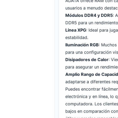
ADATA ofrece RAM con cara
usuarios a menudo destaca
Módulos DDR4 y DDR5
: 
DDR5 para un rendimiento
Línea XPG
: Ideal para ju
estabilidad.
Iluminación RGB
: Muchos 
para una configuración vis
Disipadores de Calor
: Vi
para asegurar un rendimie
Amplio Rango de Capaci
adaptarse a diferentes req
Puedes encontrar fácilme
electrónica y en línea, lo
computadora. Los cliente
bajos en comparación con 