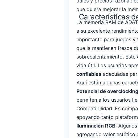
útiles y precios razonable
que quiera mejorar la me
Características 
La memoria RAM de ADATA
a su excelente rendimiento
importante para juegos y 
que la mantienen fresca du
sobrecalentamiento. Este 
vida útil. Los usuarios a
confiables
adecuadas para
Aquí están algunas caract
Potencial de overclockin
permiten a los usuarios ll
Compatibilidad: Es compa
apoyando tanto platafor
Iluminación RGB
: Algunos
agregando valor estético 