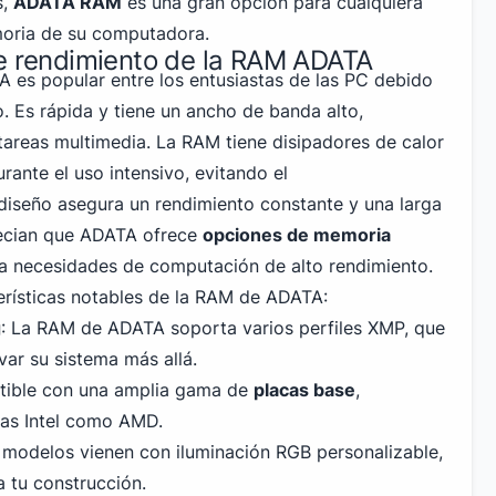
s,
ADATA RAM
es una gran opción para cualquiera
moria de su computadora.
de rendimiento de la RAM ADATA
 es popular entre los
entusiastas de las PC
debido
. Es rápida y tiene un ancho de banda alto,
tareas multimedia. La RAM tiene disipadores de calor
rante el uso intensivo, evitando el
diseño asegura un rendimiento constante y una larga
precian que ADATA ofrece
opciones de memoria
 necesidades de computación de alto rendimiento.
erísticas notables de la RAM de ADATA:
g
: La RAM de ADATA soporta varios perfiles XMP, que
evar su sistema más allá.
tible con una amplia gama de
placas base
,
mas
Intel
como AMD.
 modelos vienen con iluminación RGB personalizable,
a tu construcción.