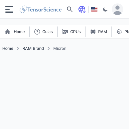
Buscar
Home
Guías
GPUs
RAM
Pl
Home
RAM Brand
Micron