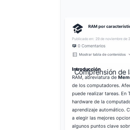
RAM por característi
Publicado en:
29 de noviembre de 
0
Comentarios
Mostrar tabla de contenidos
Introducción
Comprensión de l
RAM, abreviatura de
Memo
de los computadores. Afec
puede realizar tareas. En
hardware de la computado
aprendizaje automático. C
a elegir las mejores opci
algunos puntos clave sobr