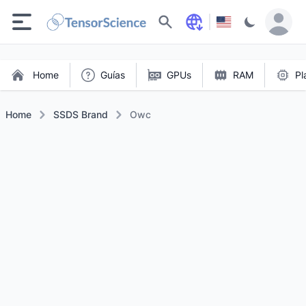
Buscar
Home
Guías
GPUs
RAM
Pl
Home
SSDS Brand
Owc