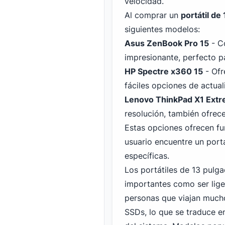
velocidad.
Al comprar un
portátil de
siguientes modelos:
Asus ZenBook Pro 15
- Co
impresionante, perfecto pa
HP Spectre x360 15
- Ofr
fáciles opciones de actua
Lenovo ThinkPad X1 Ext
resolución, también ofrece
Estas opciones ofrecen fu
usuario encuentre un port
específicas.
Los portátiles de 13 pulg
importantes como ser liger
personas que viajan much
SSDs, lo que se traduce e