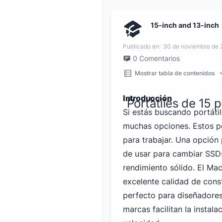
15-inch and 13-inch
Publicado en:
30 de noviembre de
0
Comentarios
Mostrar tabla de contenidos
Introducción
Portátiles de 15
Si estás buscando portáti
muchas opciones. Estos po
para trabajar. Una opción 
de usar para cambiar SSDs
rendimiento sólido. El Ma
excelente calidad de const
perfecto para diseñadores
marcas facilitan la insta