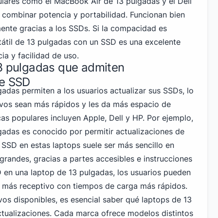
ulares como el MacBook Air de 13
pulgadas y el Dell
combinar potencia y portabilidad. Funcionan bien
lmente gracias a los SSDs. Si la compacidad es
rtátil de 13 pulgadas con un SSD es una excelente
ia y facilidad de uso.
13 pulgadas que admiten
de SSD
adas permiten a los usuarios actualizar sus SSDs, lo
ivos sean más rápidos y les da más espacio de
as populares incluyen Apple,
Dell y HP
. Por ejemplo,
adas es conocido por permitir actualizaciones de
s SSD en estas laptops suele ser más sencillo en
randes, gracias a partes accesibles e instrucciones
SD en una laptop de 13 pulgadas, los usuarios pueden
vo más receptivo con tiempos de carga más rápidos.
ivos disponibles, es esencial saber qué laptops de 13
tualizaciones. Cada marca ofrece modelos distintos