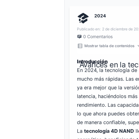
2024
Publicado en:
2 de diciembre de 2
0
Comentarios
Mostrar tabla de contenidos
Introducción
Avances en la te
En 2024, la tecnología de
mucho más rápidas. Las e
ya era mejor que la versi
latencia, haciéndolos más 
rendimiento. Las capacid
lo que ahora puedes obte
de manera confiable, supe
La
tecnología 4D NAND
ll