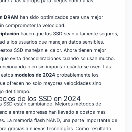
tanto a las laptops para juegos como a las
sin DRAM
han sido optimizados para una mejor
sin comprometer la velocidad.
iptación
hacen que los SSD sean altamente seguros,
ad a los usuarios que manejan datos sensibles.
stos SSD manejan el calor. Ahora tienen mejor
o que evita desaceleraciones cuando se usan mucho.
funcionando bien sin importar cuánto se usen. Las
a estos
modelos de 2024
probablemente los
que ofrecen no solo mayores velocidades sino
go del tiempo.
ecios de los SSD en 2024
los SSD están cambiando. Mejores métodos de
encia entre empresas han llevado a costos más
es. La memoria flash NAND, una parte importante de
ora gracias a nuevas tecnologías. Como resultado,