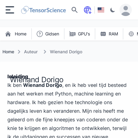
Zoeken
Home
Gidsen
GPU's
RAM
Home
Auteur
Wienand Dorigo
Inleiding
Wienand Dorigo
Ik ben
Wienand Dorigo
, en ik heb veel tijd besteed
aan het werken met Python, machine learning en
hardware. Ik heb gezien hoe technologie ons
dagelijks leven kan veranderen. Mijn reis heeft me
geleerd om de fijne kneepjes van coderen onder de
knie te krijgen en algoritmen te ontwikkelen, terwijl
ik de uitdagingen en successen van nieuwe