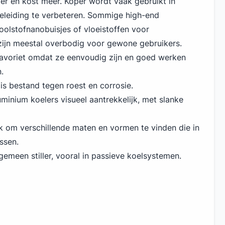
er en kost meer. Koper wordt vaak gebruikt in
leiding te verbeteren. Sommige high-end
olstofnanobuisjes of vloeistoffen voor
zijn meestal overbodig voor gewone gebruikers.
favoriet omdat ze eenvoudig zijn en goed werken
.
s bestand tegen roest en corrosie.
uminium koelers visueel aantrekkelijk, met slanke
jk om verschillende maten en vormen te vinden die in
ssen.
gemeen stiller, vooral in passieve koelsystemen.