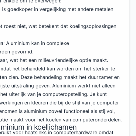
 er enkele om te overwegen:
m is goedkoper in vergelijking met andere metalen
t roest niet, wat betekent dat koelingsoplossingen
en
: Aluminium kan in complexe
rden gevormd.
ar, wat het een milieuvriendelijke optie maakt.
omdat het behandeld kan worden om het sterker te
aten zien. Deze behandeling maakt het duurzamer en
jste uitstraling geven. Aluminium werkt niet alleen
et uiterlijk van je computeropstelling. Je kunt
werkingen en kleuren die bij de stijl van je computer
nomen is aluminium zowel functioneel als stijlvol,
optie maakt voor het koelen van computeronderdelen.
uminium in koellichamen
ruikt voor heatsinks in computerhardware omdat