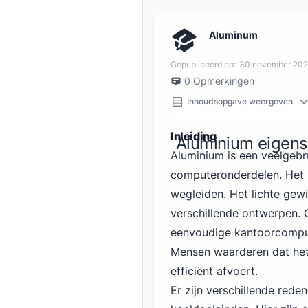
Aluminum
Gepubliceerd op:
30 november 20
0
Opmerkingen
Inhoudsopgave weergeven
Inleiding
Aluminium eigens
Aluminium is een veelgebr
computeronderdelen. Het k
wegleiden. Het lichte gew
verschillende ontwerpen. 
eenvoudige kantoorcompute
Mensen waarderen dat he
efficiënt afvoert.
Er zijn verschillende red