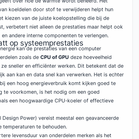
 geeft over hoe de warmte wordt beheerd. Het
n koeldelen door stof te verwijderen helpt hun
t kiezen van de juiste koelopstelling die bij de
, verbetert niet alleen de prestaties maar helpt ook
 en andere interne componenten te verlengen.
att op systeemprestaties
nergie kan de prestaties van een computer
erdelen zoals de
CPU of GPU
deze hoeveelheid
ze sneller en efficiënter werken. Dit betekent dat de
jk aan kan en data snel kan verwerken. Het is echter
 bij een hoog energieverbruik komt kijken goed te
ng te voorkomen, is het nodig om een goed
oals een hoogwaardige CPU-koeler of effectieve
 Design Power) vereist meestal een geavanceerde
e temperaturen te behouden.
tere levensduur van onderdelen merken als het