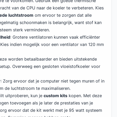
re te voorkomen. Gebruik een goede thermische
acht van de CPU naar de koeler te verbeteren. Kies
ede luchtstroom
om ervoor te zorgen dat alle
Regelmatig schoonmaken is belangrijk, want stof kan
steem sterk verminderen.
lheid
: Grotere ventilatoren kunnen vaak efficiënter
 Kies indien mogelijk voor een ventilator van 120 mm
Deze worden betaalbaarder en bieden uitstekende
setup. Overweeg een gesloten vloeistofkoeler voor
.
r
: Zorg ervoor dat je computer niet tegen muren of in
om de luchtstroom te maximaliseren.
ilt uitproberen, kun je
custom kits
kopen. Met deze
gen toevoegen als je later de prestaties van je
org ervoor dat de kit werkt met je 95 watt systeem