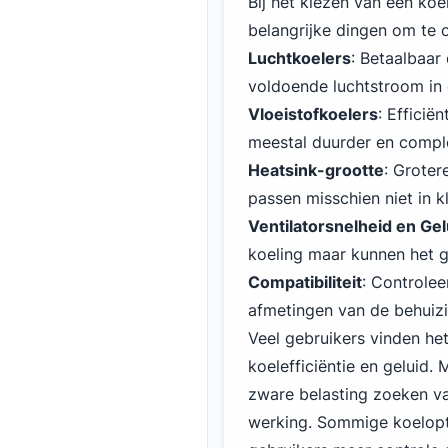
Bij het kiezen van een ko
belangrijke dingen om te
Luchtkoelers
: Betaalbaar
voldoende luchtstroom in d
Vloeistofkoelers
: Efficië
meestal duurder en complex
Heatsink-grootte
: Grote
passen misschien niet in k
Ventilatorsnelheid en Gel
koeling maar kunnen het g
Compatibiliteit
: Controlee
afmetingen van de behuizi
Veel gebruikers vinden he
koelefficiëntie en geluid
zware belasting zoeken vaa
werking. Sommige koelopti