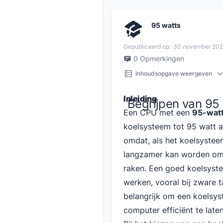
95 watts
Gepubliceerd op:
30 november 20
0
Opmerkingen
Inhoudsopgave weergeven
Inleiding
Begrijpen van 95 
Een CPU met een
95-watt
koelsysteem tot 95 watt a
omdat, als het koelsyste
langzamer kan worden om 
raken. Een goed koelsyste
werken, vooral bij zware 
belangrijk om een koelsys
computer efficiënt te late