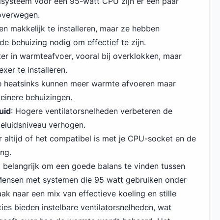
elsysteem voor een 95-watt CPU zijn er een paar
 overwegen.
 en makkelijk te installeren, maar ze hebben
e behuizing nodig om effectief te zijn.
nter in warmteafvoer, vooral bij overklokken, maar
er te installeren.
re heatsinks kunnen meer warmte afvoeren maar
leinere behuizingen.
uid
: Hogere ventilatorsnelheden verbeteren de
eluidsniveau verhogen.
r altijd of het compatibel is met je CPU-socket en de
ng.
t belangrijk om een goede balans te vinden tussen
. Mensen met systemen die 95 watt gebruiken onder
k naar een mix van effectieve koeling en stille
es bieden instelbare ventilatorsnelheden, wat