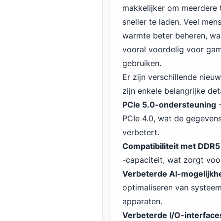
makkelijker om meerdere ta
sneller te laden. Veel me
warmte beter beheren, waar
vooral voordelig voor gam
gebruiken.
Er zijn verschillende nieu
zijn enkele belangrijke deta
PCIe 5.0-ondersteuning
-
PCIe 4.0, wat de gegeven
verbetert.
Compatibiliteit met
DDR5
-capaciteit, wat zorgt voo
Verbeterde AI-mogelijk
optimaliseren van systeem
apparaten.
Verbeterde I/O-interface