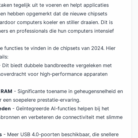
ken tegelijk uit te voeren en helpt applicaties
nsen hebben opgemerkt dat de nieuwe chipsets
door computers koeler en stiller draaien. Dit is
ers en professionals die hun computers intensief
we functies te vinden in
de chipsets van 2024
. Hier
ils:
 Dit biedt dubbele bandbreedte vergeleken met
soverdracht voor high-performance apparaten
RAM
- Significante toename in geheugensnelheid en
r een soepelere prestatie-ervaring.
heden
- Geïntegreerde AI-functies helpen bij het
bronnen en verbeteren de connectiviteit met slimme
s
- Meer
USB
4.0-poorten beschikbaar, die snellere