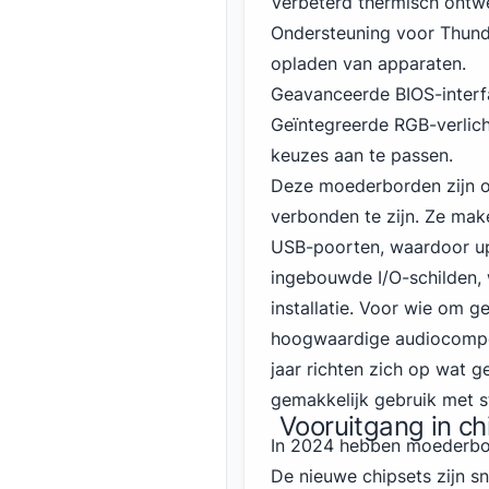
Verbeterd thermisch ontw
Ondersteuning voor Thund
opladen van apparaten.
Geavanceerde BIOS-interf
Geïntegreerde RGB-verlich
keuzes aan te passen.
Deze moederborden zijn o
verbonden te zijn. Ze mak
USB-poorten, waardoor up
ingebouwde I/O-schilden, 
installatie. Voor wie om g
hoogwaardige audiocompon
jaar richten zich op wat 
gemakkelijk gebruik met st
Vooruitgang in ch
In 2024 hebben moederbor
De nieuwe chipsets zijn sn