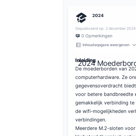
2024
Gepubliceerd op:
2 december 2024
0
Opmerkingen
Inhoudsopgave weergeven
Inleiding
2024 Moederbord
De moederborden
van 20
computerhardware. Ze ond
gegevensoverdracht biedt
voor betere bandbreedte e
gemakkelijk verbinding te
de wifi-mogelijkheden ver
verbindingen.
Meerdere M.2-sloten voor 