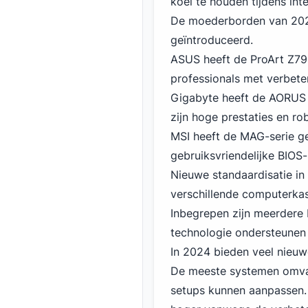
koel te houden tijdens inte
De moederborden
van 20
geïntroduceerd.
ASUS heeft de ProArt Z790
professionals met verbete
Gigabyte heeft de AORUS X
zijn hoge prestaties en r
MSI heeft de MAG-serie ge
gebruiksvriendelijke BIOS-
Nieuwe standaardisatie in
verschillende computerkas
Inbegrepen zijn meerdere
technologie ondersteunen 
In 2024 bieden veel nieu
De meeste systemen omvat
setups kunnen aanpassen. 