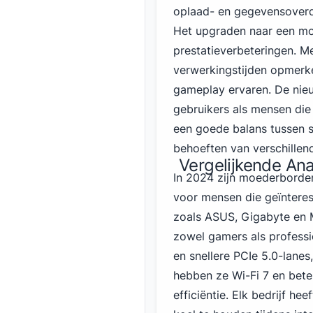
oplaad- en gegevensoverd
Het upgraden naar een mo
prestatieverbeteringen. Me
verwerkingstijden opmerke
gameplay ervaren. De nieu
gebruikers als mensen die
een goede balans tussen s
behoeften van verschille
Vergelijkende An
In 2024 zijn moederborden
voor mensen die geïntere
zoals ASUS
, Gigabyte en
zowel gamers als profess
en snellere PCIe 5.0-lanes
hebben ze Wi-Fi 7 en bete
efficiëntie. Elk bedrijf h