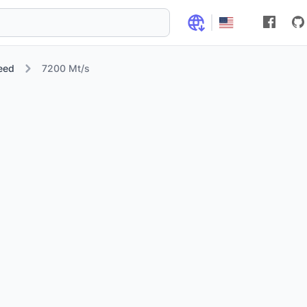
eed
7200 Mt/s