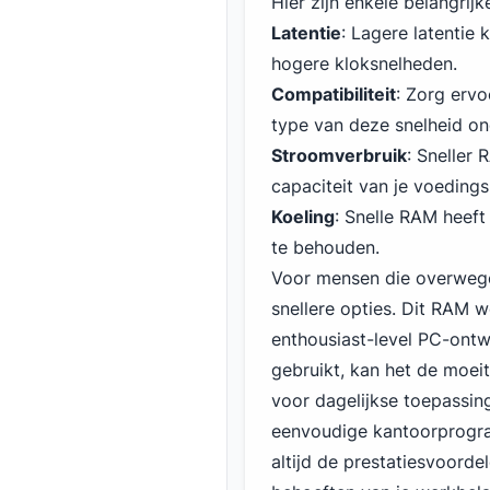
Hier zijn enkele belangrij
Latentie
: Lagere latentie
hogere kloksnelheden.
Compatibiliteit
: Zorg ervo
type van deze snelheid on
Stroomverbruik
: Sneller
capaciteit van je voedings
Koeling
: Snelle RAM heeft
te behouden.
Voor mensen die overweg
snellere opties. Dit RAM 
enthousiast-level PC-ontw
gebruikt, kan het de moei
voor dagelijkse toepassin
eenvoudige kantoorprogram
altijd de prestatiesvoorde