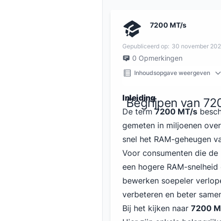
7200 MT/s
Gepubliceerd op:
30 november 20
0
Opmerkingen
Inhoudsopgave weergeven
Inleiding
Begrijpen van 72
De term
7200 MT/s
besch
gemeten in miljoenen over
snel het RAM-geheugen van
Voor consumenten die de p
een hogere RAM-snelheid 
bewerken soepeler verlope
verbeteren en beter same
Bij het kijken naar
7200 M