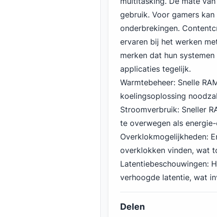
multitasking. De mate van 
gebruik. Voor gamers kan
onderbrekingen. Contentcr
ervaren bij het werken me
merken dat hun systemen b
applicaties tegelijk.
Warmtebeheer: Snelle RA
koelingsoplossing noodzak
Stroomverbruik: Sneller R
te overwegen als energie-ef
Overklokmogelijkheden: En
overklokken vinden, wat to
Latentiebeschouwingen: H
verhoogde latentie, wat i
Delen