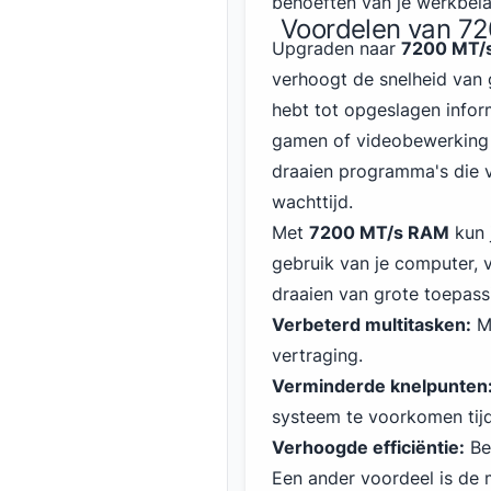
behoeften van je werkbela
Voordelen van 72
Upgraden naar
7200 MT/
verhoogt de snelheid van 
hebt tot opgeslagen inform
gamen of videobewerking 
draaien programma's die 
wachttijd.
Met
7200 MT/s RAM
kun j
gebruik van je computer, 
draaien van grote toepass
Verbeterd multitasken:
Mo
vertraging.
Verminderde knelpunten
systeem te voorkomen tijd
Verhoogde efficiëntie:
Be
Een ander voordeel is de 