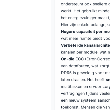
ondersteunt ook snellere
werkt. Het gebruikt minde
het energiezuiniger maakt,
Hier zijn enkele belangr
Hogere capaciteit per mo
wat meer ruimte biedt vo
Verbeterde kanaalarchit
kanalen per module, wat mu
On-die ECC
(Error-Correct
van datafouten, wat zorgt
DDR5 is geweldig voor m
laten draaien. Het heeft
s
multitasken en ervoor zor
vertragingen tijdens veel
een nieuw systeem aansch
toekomst. Mensen die van 