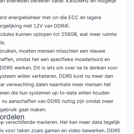
an snelheden bereiken vanaf 4.800MHz en mogelijk
eterd energiebeheer met on-die ECC en lagere
vergelijking met 1,2V van DDR
4
).
odules kunnen oplopen tot 256GB, wat meer ruimte
ds.
ruiken, moeten mensen misschien een nieuwe
haffen, omdat het een specifieke moederbord en
 DDR5 werken. Dit is iets om over na te denken voor
systeem willen verbeteren. DDR5 kost
nu meer dan
 naar verwachting dalen naarmate meer mensen het
enen die hun systemen up-to-date willen houden
t nu aanschaffen van DDR5 nuttig zijn omdat meer
s gebruik gaat maken.
ordelen
 verschillende manieren. Het kan meer data tegelijk
k is voor taken zoals gamen en video bewerken. DDR5