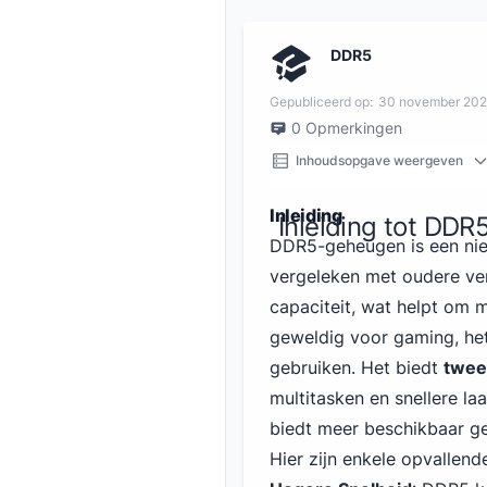
DDR5
Gepubliceerd op:
30 november 20
0
Opmerkingen
Inhoudsopgave weergeven
Inleiding
Inleiding tot DD
DDR5-geheugen is een nieu
vergeleken met oudere ver
capaciteit, wat helpt om 
geweldig voor gaming, het
gebruiken. Het biedt
twee
multitasken en snellere l
biedt meer beschikbaar g
Hier zijn enkele opvalle