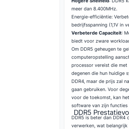
Hogere Snelheid
:
DDR5
k
meer dan 8.400MHz.
Energie-efficiëntie: Verb
bedrijfsspanning (1,1V in 
Verbeterde Capaciteit
: M
biedt voor zware workloa
Om DDR5 geheugen te geb
computeropstelling aansc
processor vereist die met
degenen die hun huidige 
DDR4
, maar de prijs zal
gaan gebruiken. Voor deg
voor de toekomst, kan he
software van zijn functie
DDR5 Prestatievo
DDR5 is beter dan DDR4 op
verwerken, wat belangrij