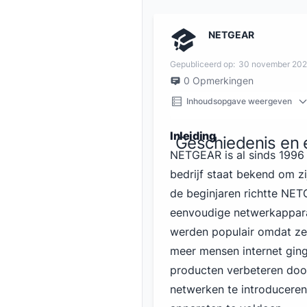
NETGEAR
Gepubliceerd op:
30 november 20
0
Opmerkingen
Inhoudsopgave weergeven
Inleiding
Geschiedenis en 
NETGEAR is al sinds 1996 e
bedrijf staat bekend om zi
de beginjaren richtte NE
eenvoudige netwerkapparat
werden populair omdat ze
meer mensen internet ging
producten verbeteren do
netwerken te introducere