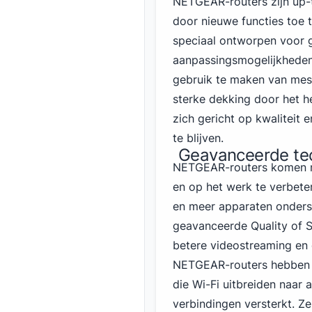
NETGEAR-routers zijn up-
door nieuwe functies toe
speciaal ontworpen voor g
aanpassingsmogelijkheden.
gebruik te maken van mes
sterke dekking door het he
zich gericht op kwaliteit e
te blijven.
Geavanceerde te
NETGEAR-routers komen me
en op het werk te verbeter
en meer apparaten onders
geavanceerde Quality of S
betere videostreaming en
NETGEAR-routers hebben b
die Wi-Fi uitbreiden naar 
verbindingen versterkt. Z