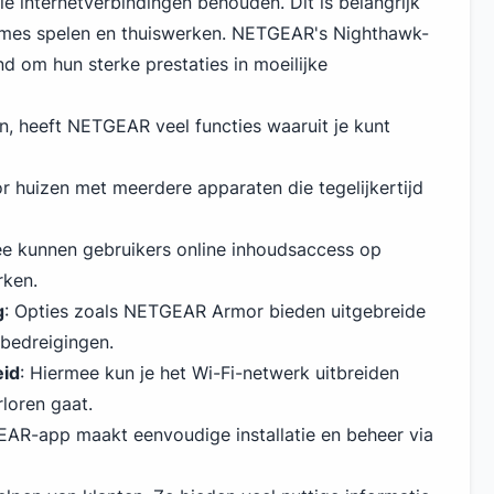
le internetverbindingen behouden. Dit is belangrijk
ames spelen en thuiswerken. NETGEAR's Nighthawk-
d om hun sterke prestaties in moeilijke
en, heeft NETGEAR veel functies waaruit je kunt
or huizen met meerdere apparaten die tegelijkertijd
ee kunnen gebruikers online inhoudsaccess op
rken.
g
: Opties zoals NETGEAR Armor bieden uitgebreide
bedreigingen.
id
: Hiermee kun je het Wi-Fi-netwerk uitbreiden
loren gaat.
AR-app maakt eenvoudige installatie en beheer via