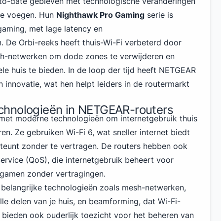
to-date gebleven met technologische veranderingen
 te voegen. Hun
Nighthawk Pro Gaming
serie is
aming, met lage latency en
 De Orbi-reeks heeft thuis-Wi-Fi verbeterd door
h-netwerken om dode zones te verwijderen en
le huis te bieden. In de loop der tijd heeft NETGEAR
n innovatie, wat hen helpt leiders in de routermarkt
chnologieën in NETGEAR-routers
t moderne technologieën om internetgebruik thuis
en. Ze gebruiken Wi-Fi 6, wat sneller internet biedt
teunt zonder te vertragen. De routers hebben ook
ervice (QoS), die internetgebruik beheert voor
 gamen zonder vertragingen.
elangrijke technologieën zoals mesh-netwerken,
alle delen van je huis, en beamforming, dat Wi-Fi-
e bieden ook ouderlijk toezicht voor het beheren van