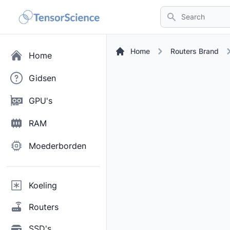
Search
Home
Routers Brand
Home
Gidsen
GPU's
RAM
Moederborden
Koeling
Routers
SSD's