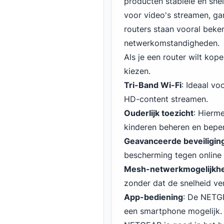
producten stabiele en snel
voor video's streamen, g
routers staan vooral beken
netwerkomstandigheden.
Als je een router wilt kop
kiezen.
Tri-Band Wi-Fi
: Ideaal vo
HD-content streamen.
Ouderlijk toezicht
: Hierm
kinderen beheren en bepe
Geavanceerde beveiligin
bescherming tegen online 
Mesh-netwerkmogelijkhe
zonder dat de snelheid ver
App-bediening
: De NETGE
een smartphone mogelijk.