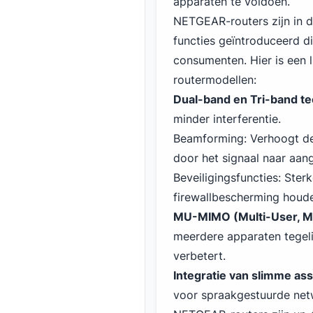
apparaten te voldoen.
NETGEAR-routers zijn in d
functies geïntroduceerd d
consumenten. Hier is een li
routermodellen:
Dual-band en Tri-band te
minder interferentie.
Beamforming: Verhoogt de
door het signaal naar aang
Beveiligingsfuncties: Ster
firewallbescherming houde
MU-MIMO (Multi-User, Mul
meerdere apparaten tegeli
verbetert.
Integratie van slimme ass
voor spraakgestuurde net