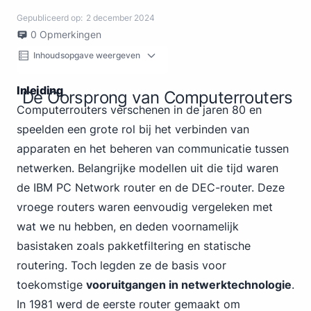
Gepubliceerd op:
2 december 2024
0
Opmerkingen
Inhoudsopgave weergeven
Inleiding
De Oorsprong van Computerrouters
Computerrouters verschenen in de jaren 80 en
speelden een grote rol bij het verbinden van
apparaten en het beheren van communicatie tussen
netwerken. Belangrijke modellen uit die tijd
waren
de IBM PC
Network router en de DEC-router. Deze
vroege routers waren eenvoudig vergeleken met
wat we nu hebben, en deden voornamelijk
basistaken zoals pakketfiltering en statische
routering. Toch legden ze de basis voor
toekomstige
vooruitgangen in netwerktechnologie
.
In 1981 werd de eerste router gemaakt om