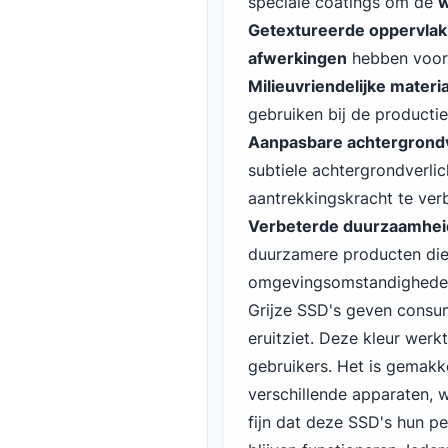
speciale coatings om de
w
Getextureerde oppervla
afwerkingen
hebben voo
Milieuvriendelijke materi
gebruiken bij de productie
Aanpasbare achtergrondv
subtiele achtergrondverli
aantrekkingskracht te ver
Verbeterde duurzaamhei
duurzamere producten die 
omgevingsomstandighede
Grijze SSD's geven consu
eruitziet. Deze kleur wer
gebruikers. Het is gemakk
verschillende apparaten,
fijn dat deze SSD's hun per