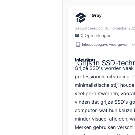
Gray
Gepubliceerd op:
30 november 20
0
Opmerkingen
Inhoudsopgave weergeven
Inleiding
Grijs in SSD-tech
Grijze SSD's worden vaa
professionele uitstraling.
minimalistische stijl hou
veel pc-ontwerpen, vooral 
vinden dat grijze SSD's go
computer, wat hun keuze b
minder visueel afleiden, 
Merken gebruiken verschil