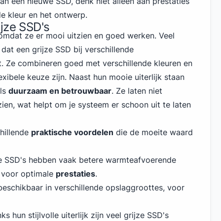
van een nieuwe SSD, denk niet alleen aan prestaties
e kleur en het ontwerp.
jze SSD's
r omdat ze er mooi uitzien en goed werken. Veel
dat een grijze SSD bij verschillende
. Ze combineren goed met verschillende kleuren en
exibele keuze zijn. Naast hun mooie uiterlijk staan
als
duurzaam en betrouwbaar
. Ze laten niet
zien, wat helpt om je systeem er schoon uit te laten
hillende
praktische voordelen
die de moeite waard
ze SSD's hebben vaak betere warmteafvoerende
 voor optimale
prestaties
.
 beschikbaar in verschillende opslaggroottes, voor
ks hun stijlvolle uiterlijk zijn veel grijze SSD's