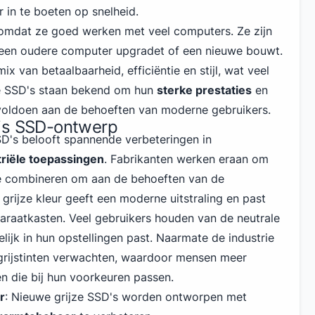
 in te boeten op snelheid.
r omdat ze goed werken met veel computers. Ze zijn
 een oudere computer upgradet of een nieuwe bouwt.
x van betaalbaarheid, efficiëntie en stijl, wat veel
ze SSD's staan bekend om hun
sterke prestaties
en
voldoen aan de behoeften van moderne gebruikers.
js SSD-ontwerp
D's belooft spannende verbeteringen in
triële toepassingen
. Fabrikanten werken eraan om
t te combineren om aan de behoeften van de
grijze kleur geeft een moderne uitstraling en past
paraatkasten. Veel gebruikers houden van de neutrale
ijk in hun opstellingen past. Naarmate de industrie
grijstinten verwachten, waardoor mensen meer
n die bij hun voorkeuren passen.
r
: Nieuwe grijze SSD's worden ontworpen met