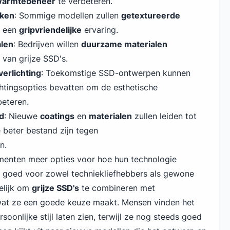
armtebeheer
te verbeteren.
kken
: Sommige modellen zullen
getextureerde
r een
gripvriendelijke
ervaring.
alen
: Bedrijven willen
duurzame materialen
 van grijze SSD's.
erlichting
: Toekomstige SSD-ontwerpen kunnen
chtingsopties bevatten om de esthetische
beteren.
d
: Nieuwe
coatings
en
materialen
zullen leiden tot
beter bestand zijn tegen
n.
menten meer opties voor hoe hun technologie
kt goed voor zowel techniekliefhebbers als gewone
elijk om
grijze SSD's
te combineren met
 wat ze een goede keuze maakt. Mensen vinden het
soonlijke stijl laten zien, terwijl ze nog steeds goed