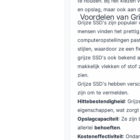
te houden. Bij het kiezen 
en opslag, maar ook aan d
Voordelen van Gri
Grijze SSD's zijn populai
mensen vinden het prettig 
computeropstellingen past
stijlen, waardoor ze een fl
grijze SSD's ook bekend 
makkelijk vlekken of stof 
zien.
Grijze SSD's hebben versc
zijn om te vermelden.
Hittebestendigheid
: Grij
eigenschappen, wat zorgt
Opslagcapaciteit
: Ze zijn
allerlei
behoeften
.
Kosteneffectiviteit
: Ondan