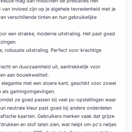
rkeuze mag dan misschien de prestaties niet
van invloed zijn op je algehele tevredenheid met je
 van verschillende tinten en hun gebruikelijke
voor een strakke, moderne uitstraling. Het past goed
izingen.
e, robuuste uitstraling. Perfect voor krachtige
t kracht en duurzaamheid uit, aantrekkelijk voor
en aan bouwkwaliteit.
t elegantie met een stoere kant, geschikt voor zowel
n als gamingomgevingen.
r omdat ze goed passen bij veel pc-opstellingen waar
. Hun neutrale kleur past goed bij andere onderdelen
fische kaarten. Gebruikers merken vaak dat grijze
drukken en stof laten zien, wat helpt om pc's netjes