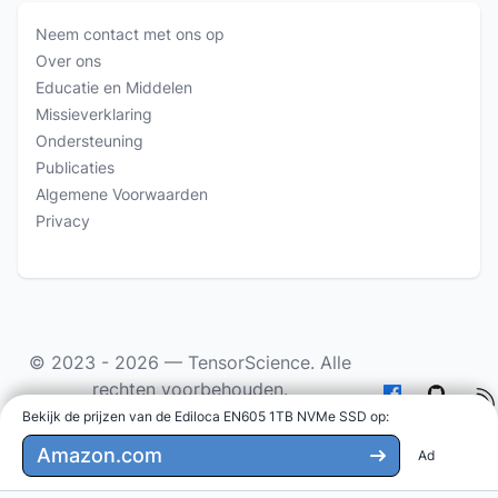
Neem contact met ons op
Over ons
Educatie en Middelen
Missieverklaring
Ondersteuning
Publicaties
Algemene Voorwaarden
Privacy
© 2023 - 2026 —
TensorScience
. Alle
rechten voorbehouden.
Bekijk de prijzen van de Ediloca EN605 1TB NVMe SSD op
:
Als Amazon Associate verdien ik aan in aanmerking
komende aankopen.
Amazon.com
Ad