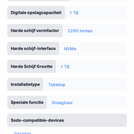
Digitale opslagcapaciteit
1 TB
Harde schijf vormfactor
2280 Inches
Harde schijf-interface
NVMe
Harde Schijf Grootte
1 TB
Installatietype
Tabletop
Speciale functie
Draagbaar
Ssds-compatible-devices
Desktop