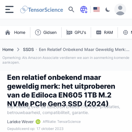
Zoeken
Home
Gidsen
GPU's
RAM
Home
SSDS
Een Relatief Onbekend Maar Geweldig Merk:
Het Uitproberen Van De Ediloca En605 1tb
Opmerking: Als Amazon Associate verdienen we aan in aanmerking komende
M.2 NVME Pcie Gen3 SSD (2024)
aankopen.
Een relatief onbekend maar
geweldig merk: het uitproberen
van de Ediloca EN605 1TB M.2
NVMe PCIe Gen3 SSD (2024)
Mijn mening over de EDILOCA EN605 1TB SSD: prestaties,
betrouwbaarheid, compatibiliteit, garantie.
Larieke Wever
Affiliatie: TensorScience
Gepubliceerd op:
17 oktober 2023