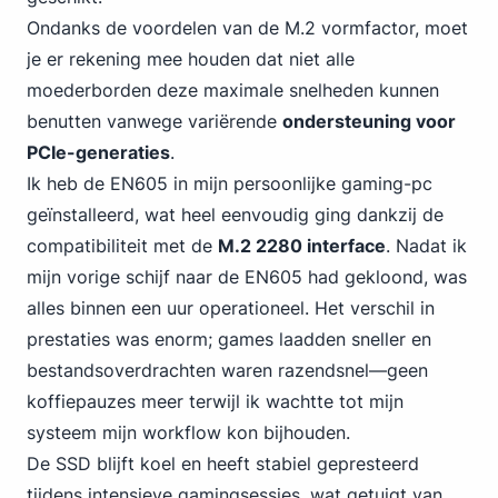
Ondanks de voordelen van de M.2 vormfactor, moet
je er rekening mee houden dat niet alle
moederborden deze maximale snelheden kunnen
benutten vanwege variërende
ondersteuning voor
PCIe-generaties
.
Ik heb de EN605 in mijn persoonlijke gaming-pc
geïnstalleerd, wat heel eenvoudig ging dankzij de
compatibiliteit met de
M.2 2280 interface
. Nadat ik
mijn vorige schijf naar de EN605 had gekloond, was
alles binnen een uur operationeel. Het verschil in
prestaties was enorm; games laadden sneller en
bestandsoverdrachten waren razendsnel—geen
koffiepauzes meer terwijl ik wachtte tot mijn
systeem mijn workflow kon bijhouden.
De SSD blijft koel en heeft stabiel gepresteerd
tijdens intensieve gamingsessies, wat getuigt van