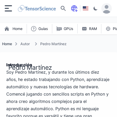
Buscar
Home
Guías
GPUs
RAM
Pl
Home
Autor
Pedro Martínez
Introducción
Pedro Martínez
Soy Pedro Martínez, y durante los últimos diez
años, he estado trabajando con Python, aprendizaje
automático y nuevas tecnologías de hardware.
Comencé jugando con sencillos scripts en Python y
ahora creo algoritmos complejos para el
aprendizaje automático. Python es mi lenguaje
favorito porque es versátil y tiene una gran