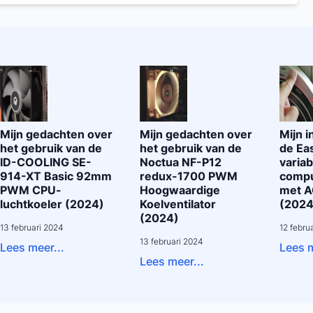
Mijn gedachten over
Mijn gedachten over
Mijn 
het gebruik van de
het gebruik van de
de Ea
ID-COOLING SE-
Noctua NF-P12
variab
914-XT Basic 92mm
redux-1700 PWM
compu
PWM CPU-
Hoogwaardige
met A
luchtkoeler (2024)
Koelventilator
(2024
(2024)
13 februari 2024
12 febru
13 februari 2024
Lees meer...
Lees m
Lees meer...