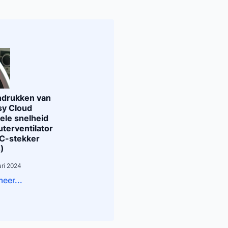
indrukken van
sy Cloud
ele snelheid
terventilator
C-stekker
)
ari 2024
eer...