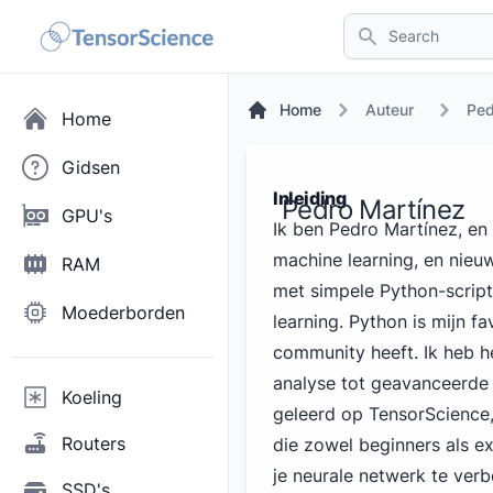
Search
Home
Auteur
Ped
Home
Gidsen
Inleiding
Pedro Martínez
GPU's
Ik ben Pedro Martínez, en
machine learning, en nieu
RAM
met simpele Python-scrip
Moederborden
learning. Python is mijn f
community heeft. Ik heb h
analyse tot geavanceerde 
Koeling
geleerd op TensorScience,
Routers
die zowel beginners als e
je neurale netwerk te ver
SSD's