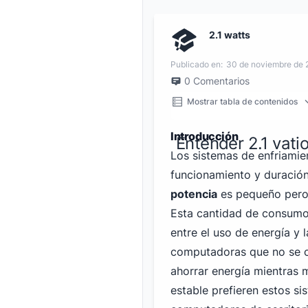
2.1 watts
Publicado en:
30 de noviembre de
0
Comentarios
Mostrar tabla de contenidos
Introducción
Entender 2.1 vatio
Los sistemas de enfriamie
funcionamiento y duración
potencia
es pequeño pero 
Esta cantidad de consumo 
entre el uso de energía y 
computadoras que no se c
ahorrar energía mientras
estable prefieren estos si