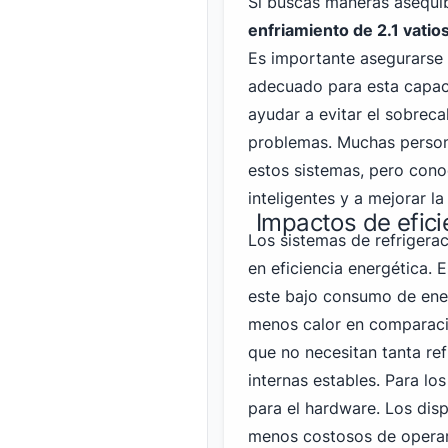
Si buscas maneras asequib
enfriamiento de 2.1 vatio
Es importante asegurarse 
adecuado para esta capaci
ayudar a evitar el sobrec
problemas. Muchas person
estos sistemas, pero con
inteligentes y a mejorar l
Impactos de efici
Los sistemas de refrigera
en eficiencia energética. 
este bajo consumo de ener
menos calor en comparació
que no necesitan tanta re
internas estables. Para los
para el hardware. Los dis
menos costosos de operar,