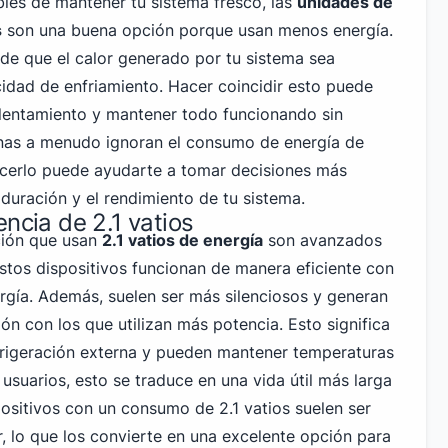
les de mantener tu sistema fresco, las
unidades de
s
son una buena opción porque usan menos energía.
de que el calor generado por tu sistema sea
dad de enfriamiento. Hacer coincidir esto puede
alentamiento y mantener todo funcionando sin
as a menudo ignoran el consumo de energía de
ocerlo puede ayudarte a tomar decisiones más
a duración y el rendimiento de tu sistema.
encia de 2.1 vatios
ción que usan
2.1 vatios de energía
son avanzados
Estos dispositivos funcionan de manera eficiente con
gía. Además, suelen ser más silenciosos y generan
n con los que utilizan más potencia. Esto significa
frigeración externa y pueden mantener temperaturas
 usuarios, esto se traduce en una vida útil más larga
positivos con un consumo de 2.1 vatios suelen ser
 lo que los convierte en una excelente opción para