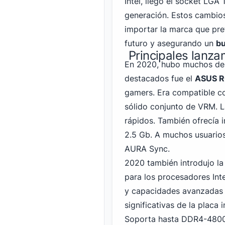
Intel
, llegó el socket LGA
generación. Estos cambios
importar la marca que pre
futuro y asegurando un
bu
Principales lanz
En 2020, hubo muchos des
destacados fue el
ASUS RO
gamers. Era compatible c
sólido conjunto de VRM. L
rápidos. También ofrecía 
2.5 Gb. A muchos usuarios
AURA Sync.
2020
también introdujo l
para los procesadores Int
y capacidades avanzadas d
significativas de la placa 
Soporta hasta DDR4-480