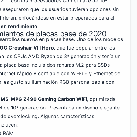
 1200 con los procesadores Comet Lake de 10ª
 aseguraron que los usuarios tuvieran opciones sin
firieran, enfocándose en estar preparados para el
en rendimiento
.
amientos de placas base de 2020
arrollos nuevos en placas base. Uno de los modelos
G Crosshair VIII Hero
, que fue popular entre los
on los CPUs AMD Ryzen de 3ª generación y tenía un
a placa base incluía dos ranuras M.2 para SSDs
internet rápido y confiable con
Wi-Fi 6 y Ethernet
de
 les gustó su iluminación RGB personalizable con
a
MSI MPG Z490 Gaming Carbon WiFi
, optimizada
el de 10ª generación. Presentaba un diseño elegante
e overclocking. Algunas características
incluyen:
0 RAM.