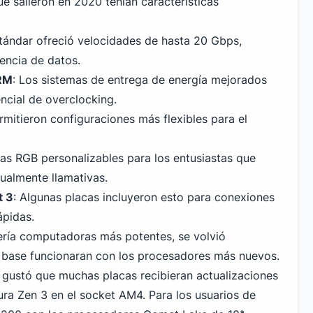
e salieron en 2020 tenían características
stándar ofreció velocidades de hasta 20 Gbps,
encia de datos.
RM
: Los sistemas de entrega de energía mejorados
cial de overclocking.
ermitieron configuraciones más flexibles para el
as RGB personalizables para los entusiastas que
ualmente llamativas.
t 3
: Algunas placas incluyeron esto para conexiones
ápidas.
ería computadoras más potentes, se volvió
 base funcionaran con los procesadores más nuevos.
 gustó que muchas placas recibieran actualizaciones
tura Zen 3 en el socket AM4. Para
los usuarios de