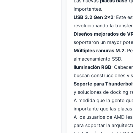
Las nuevas
placas base
qu
importantes.
USB
3
.2 Gen 2x2
: Este e
revolucionando la transfer
Diseños mejorados de V
soportaron un mayor poten
Múltiples ranuras M.2
: P
almacenamiento SSD.
Iluminación RGB
: Cabecer
buscan construcciones vis
Soporte para Thunderbol
y soluciones de docking r
A medida que la gente qu
importante que las placas
A los usuarios de AMD les
para soportar la arquitec