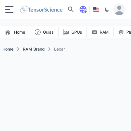
Buscar
Home
Guías
GPUs
RAM
Pl
Home
RAM Brand
Lexar