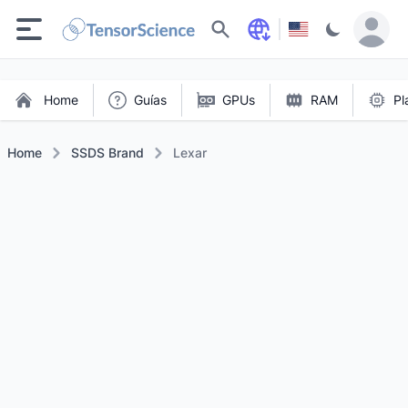
Buscar
Home
Guías
GPUs
RAM
Pl
Home
SSDS Brand
Lexar