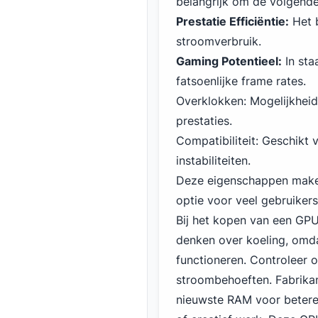
belangrijk om de volgende
Prestatie Efficiëntie:
Het b
stroomverbruik.
Gaming Potentieel:
In sta
fatsoenlijke frame rates.
Overklokken: Mogelijkhei
prestaties.
Compatibiliteit: Geschikt
instabiliteiten.
Deze eigenschappen maken
optie voor veel gebruikers
Bij het kopen van een GPU 
denken over koeling, omd
functioneren. Controleer 
stroombehoeften. Fabrika
nieuwste RAM voor betere