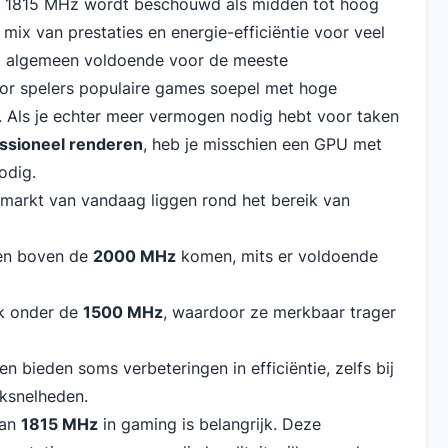
n 1815 MHz wordt beschouwd als midden tot hoog
mix van prestaties en energie-efficiëntie voor veel
et algemeen voldoende voor de meeste
r spelers populaire games soepel met hoge
n. Als je echter meer vermogen nodig hebt voor taken
ssioneel renderen
, heb je misschien een GPU met
odig.
markt van vandaag liggen rond het bereik van
en boven de
2000 MHz
komen, mits er voldoende
k onder de
1500 MHz
, waardoor ze merkbaar trager
 bieden soms verbeteringen in efficiëntie, zelfs bij
oksnelheden.
van
1815 MHz
in gaming is belangrijk. Deze