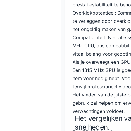
prestatiestabiliteit te beh
Overklokpotentieel: Somm
te verleggen door overklok
het ongeldig maken van ga
Compatibiliteit: Niet alle
MHz GPU, dus compatibilit
vitaal belang voor geoptim
Als je overweegt een GPU t
Een 1815 MHz GPU is goed
hem voor nodig hebt. Voor
terwijl professioneel vi
Het vinden van de juiste 
gebruik zal helpen om er
verwachtingen voldoet.
Het vergelijken 
snelheden.