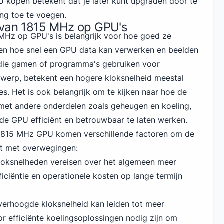
U kopen betekent dat je later kunt upgraden door te
ing toe te voegen.
 van 1815 MHz op GPU's
MHz op GPU's is belangrijk voor hoe goed ze
 zien hoe snel een GPU data kan verwerken en beelden
die gamen of programma's gebruiken voor
werp, betekent een hogere kloksnelheid meestal
ies. Het is ook belangrijk om te kijken naar hoe de
met andere onderdelen zoals geheugen en koeling,
de GPU efficiënt en betrouwbaar te laten werken.
n 1815 MHz GPU komen verschillende factoren om de
ijst met overwegingen:
loksnelheden vereisen over het algemeen meer
iciëntie en operationele kosten op lange termijn
verhoogde kloksnelheid kan leiden tot meer
 efficiënte koelingsoplossingen nodig zijn om