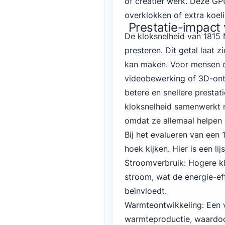
of creatief werk. Deze GP
overklokken of extra koel
Prestatie-impact
De kloksnelheid van 1815 
presteren. Dit getal laat
kan maken. Voor mensen 
videobewerking of 3D-ont
betere en snellere prestat
kloksnelheid samenwerkt 
omdat ze allemaal helpen 
Bij het evalueren van ee
hoek kijken. Hier is een l
Stroomverbruik: Hogere k
stroom, wat de energie-eff
beïnvloedt.
Warmteontwikkeling: Een 
warmteproductie, waardoor