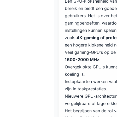
Een GPU-kloksnelheid va
bereik en biedt een goede 
gebruikers. Het is over h
gamingbehoeften, waardoo
instellingen kunnen spele
zoals
4K-gaming of profe
een hogere kloksnelheid n
Veel gaming-GPU's op de 
1600-2000 MHz
.
Overgeklokte GPU's kunn
koeling is.
Instapkaarten werken vaa
zijn in taakprestaties.
Nieuwere GPU-architecturen
vergelijkbare of lagere kl
Het begrijpen van de rol 