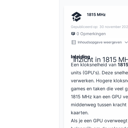
1815 MHz
Gepubliceerd op:
30 november 20
0
Opmerkingen
Inhoudsopgave weergeven
Inleiding
Inzicht in 1815 M
Een kloksnelheid van
181
units (GPU's). Deze snelh
verwerken. Hogere kloksne
games en taken die veel g
1815 MHz kan een GPU vee
middenweg tussen kracht e
kaarten.
Als je een GPU overweegt 