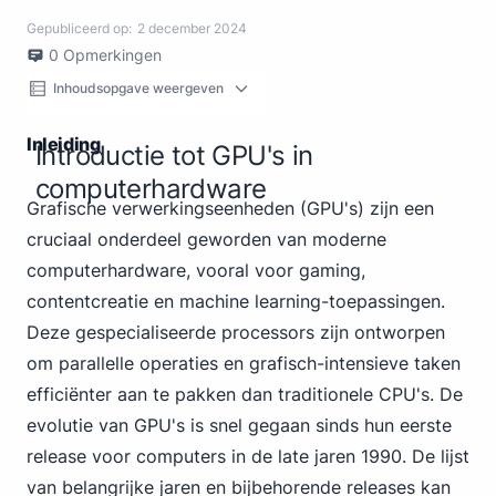
Gepubliceerd op:
2 december 2024
0
Opmerkingen
Inhoudsopgave weergeven
Inleiding
Introductie tot GPU's in
computerhardware
Grafische verwerkingseenheden (GPU's) zijn een
cruciaal onderdeel geworden van moderne
computerhardware,
vooral voor gaming
,
contentcreatie en machine learning-toepassingen.
Deze gespecialiseerde processors zijn ontworpen
om parallelle operaties en grafisch-intensieve taken
efficiënter aan te pakken dan traditionele CPU's. De
evolutie van GPU's is snel gegaan sinds hun eerste
release voor computers in de late jaren 1990. De lijst
van belangrijke jaren en bijbehorende releases kan