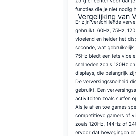
Zorg er echter voor dat je
functies die je niet nodig 
Vergelijking van 
Er zijn verschillende ver
gebruikt: 60Hz, 75Hz, 120
vloeiend en helder het dis
seconde, wat gebruikelijk 
75Hz biedt een iets vloei
snelheden zoals 120Hz en 
displays, die belangrijk z
De verversingssnelheid die
gebruikt. Een verversings
activiteiten zoals surfen
Als je af en toe games spe
competitieve gamers of v
zoals 120Hz, 144Hz of 24
ervoor dat bewegingen er 