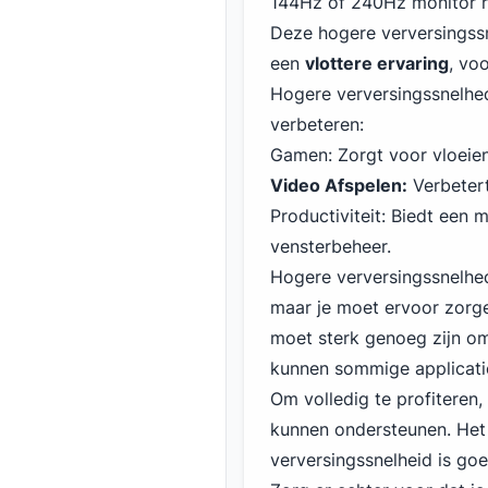
144Hz of 240Hz monitor re
Deze hogere verversingss
een
vlottere ervaring
, vo
Hogere verversingssnelhe
verbeteren:
Gamen: Zorgt voor vloeie
Video Afspelen:
Verbetert
Productiviteit: Biedt een 
vensterbeheer.
Hogere verversingssnelhed
maar je moet ervoor zorge
moet sterk genoeg zijn o
kunnen sommige applicati
Om volledig te profiteren,
kunnen ondersteunen. Het
verversingssnelheid is go