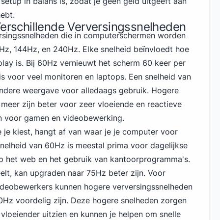
 setup in balans is, zodat je geen geld uitgeeft aan
hebt.
Verschillende Verversingssnelheden
versingssnelheden die in computerschermen worden
Hz, 144Hz, en 240Hz. Elke snelheid beïnvloedt hoe
play is. Bij 60Hz vernieuwt het scherm 60 keer per
is voor veel monitoren en laptops. Een snelheid van
endere weergave voor alledaags gebruik. Hogere
meer zijn beter voor zeer vloeiende en reactieve
ijn voor gamen en videobewerking.
 je kiest, hangt af van waar je je computer voor
snelheid van 60Hz is meestal prima voor dagelijkse
 op het web en het gebruik van kantoorprogramma's.
elt, kan upgraden naar 75Hz beter zijn. Voor
ideobewerkers kunnen hogere verversingssnelheden
0Hz voordelig zijn. Deze hogere snelheden zorgen
vloeiender uitzien en kunnen je helpen om snelle