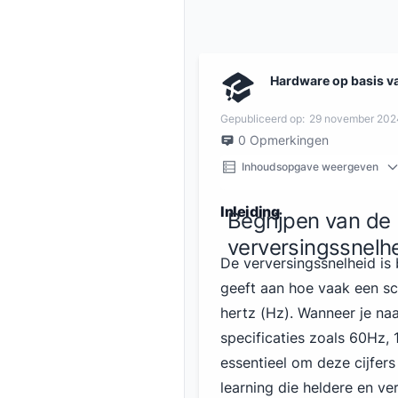
Hardware op basis v
Gepubliceerd op:
29 november 202
0
Opmerkingen
Inhoudsopgave weergeven
Inleiding
Begrijpen van de 
verversingssnelhe
De verversingssnelheid is
geeft aan hoe vaak een sc
hertz (Hz). Wanneer je naa
specificaties zoals 60Hz, 
essentieel om deze cijfer
learning die heldere en v