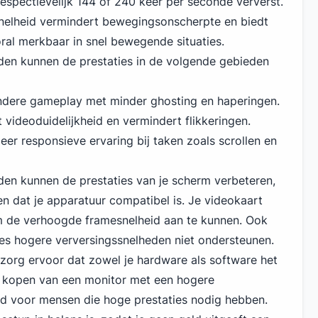
spectievelijk 144 of 240 keer per seconde ververst.
nelheid vermindert bewegingsonscherpte en biedt
oral merkbaar in snel bewegende situaties.
den kunnen de prestaties in de volgende gebieden
ndere gameplay met minder ghosting en haperingen.
 videoduidelijkheid en vermindert flikkeringen.
meer responsieve ervaring bij taken zoals scrollen en
en kunnen de prestaties van je scherm verbeteren,
n dat je apparatuur compatibel is. Je videokaart
m de verhoogde framesnelheid aan te kunnen. Ook
es hogere verversingssnelheden niet ondersteunen.
 zorg ervoor dat zowel je hardware als software het
 kopen van een monitor met een hogere
ed voor mensen die hoge prestaties nodig hebben.