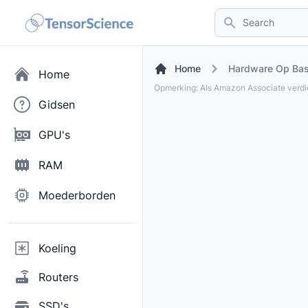
Search
Home
Hardware Op Basi
Home
Opmerking: Als Amazon Associate verd
Gidsen
GPU's
RAM
Moederborden
Koeling
Routers
SSD's