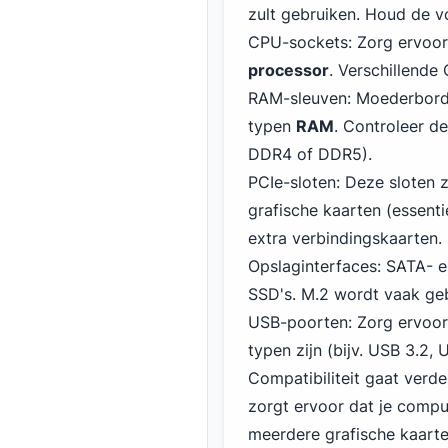
zult gebruiken. Houd de v
CPU-sockets: Zorg ervoor
processor
. Verschillende
RAM-sleuven: Moederborde
typen
RAM
. Controleer d
DDR4
of DDR5).
PCIe-sloten: Deze sloten z
grafische kaarten (essenti
extra verbindingskaarten.
Opslaginterfaces: SATA- e
SSD's. M.2 wordt vaak geb
USB-poorten: Zorg ervoor
typen zijn (bijv. USB
3
.2, 
Compatibiliteit gaat verde
zorgt ervoor dat je compu
meerdere grafische kaarte