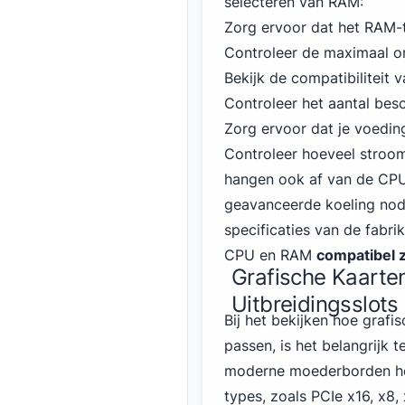
selecteren van RAM:
Zorg ervoor dat het RAM
Controleer de maximaal o
Bekijk de compatibiliteit
Controleer het aantal bes
Zorg ervoor dat je voedi
Controleer hoeveel stroom
hangen ook af van de CP
geavanceerde koeling nodig
specificaties van de fabr
CPU en RAM
compatibel 
Grafische Kaarten
Uitbreidingsslots
Bij het bekijken hoe graf
passen, is het belangrijk 
moderne moederborden heb
types, zoals PCIe x16, x8