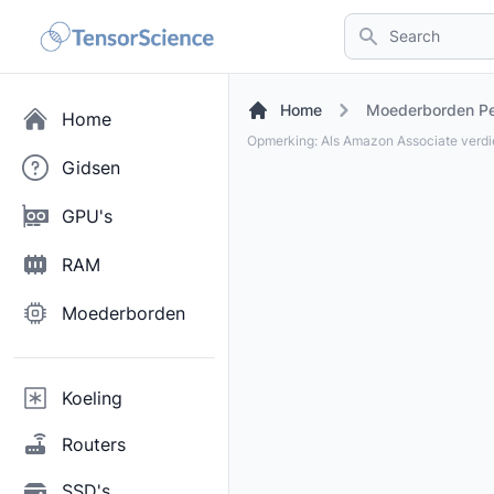
Search
Home
Moederborden Pe
Home
Opmerking: Als Amazon Associate verd
Gidsen
GPU's
RAM
Moederborden
Koeling
Routers
SSD's