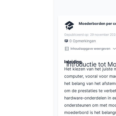
Moederborden per c
Gepubliceerd op:
29 november 202
0
Opmerkingen
Inhoudsopgave weergeven
Inleiding
Introductie tot 
Het kiezen van het juiste
computer, vooral voor mac
het belang van het afst
om de prestaties te verbe
hardware-onderdelen in e
ondersteunen om met mode
moederbord is het belangr