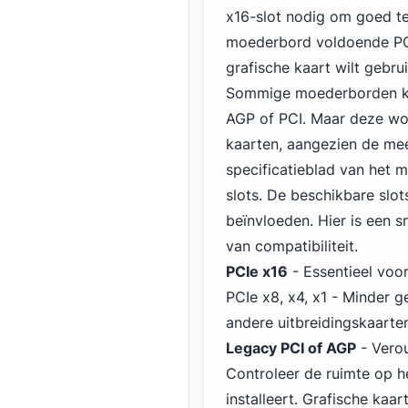
x16-slot nodig om goed te
moederbord voldoende PCIe
grafische kaart wilt gebru
Sommige moederborden ku
AGP of PCI. Maar deze wor
kaarten, aangezien de mee
specificatieblad van het 
slots. De beschikbare slot
beïnvloeden. Hier is een sn
van compatibiliteit.
PCIe x16
- Essentieel voo
PCIe x8, x4, x1 - Minder g
andere uitbreidingskaarte
Legacy PCI of AGP
- Verou
Controleer de ruimte op h
installeert. Grafische kaa