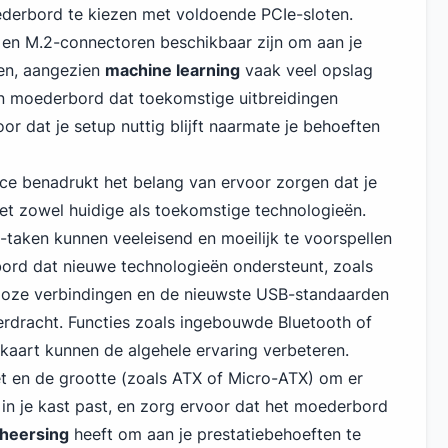
ederbord te
kiezen met voldoende PCI
e-sloten.
 en M.2-connectoren beschikbaar zijn om aan je
en, aangezien
machine learning
vaak veel opslag
en moederbord dat toekomstige uitbreidingen
or dat je setup nuttig blijft naarmate je behoeften
ce benadrukt het belang van ervoor zorgen dat je
t zowel huidige als toekomstige technologieën.
taken kunnen veeleisend en moeilijk te voorspellen
bord dat nieuwe technologieën ondersteunt,
zoals
loze verbindingen en de nieuwste USB-standaarden
rdracht. Functies zoals ingebouwde Bluetooth of
aart kunnen de algehele ervaring verbeteren.
set en de grootte (zoals ATX of Micro-ATX) om er
 in je kast past, en zorg ervoor dat het moederbord
heersing
heeft om aan je prestatiebehoeften te