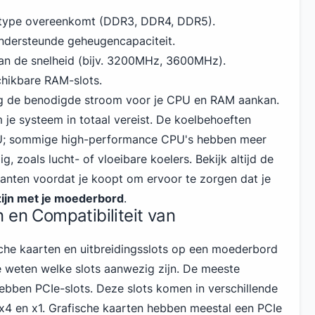
-type overeenkomt (DDR3, DDR4,
DDR5
).
ndersteunde geheugencapaciteit.
 van de snelheid (bijv. 3200MHz, 3600MHz).
chikbare RAM-slots.
ng de benodigde stroom voor je CPU en RAM aankan.
 je systeem in totaal vereist. De koelbehoeften
U; sommige high-performance CPU's hebben meer
, zoals lucht- of vloeibare koelers. Bekijk altijd de
ikanten voordat je koopt om ervoor te zorgen dat je
zijn met je moederbord
.
 en Compatibiliteit van
ische kaarten en uitbreidingsslots op een moederbord
te weten welke slots aanwezig zijn. De meeste
ben PCIe-slots. Deze slots komen in verschillende
, x4 en x1. Grafische kaarten hebben meestal een PCIe