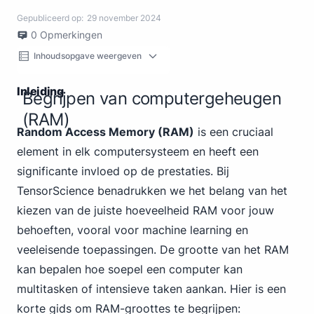
Gepubliceerd op:
29 november 2024
0
Opmerkingen
Inhoudsopgave weergeven
Inleiding
Begrijpen van computergeheugen
(RAM)
Random Access Memory (RAM)
is een cruciaal
element in elk computersysteem en heeft een
significante invloed op de prestaties. Bij
TensorScience
benadrukken we het belang van het
kiezen van de juiste hoeveelheid RAM voor jouw
behoeften, vooral voor machine learning en
veeleisende toepassingen. De grootte van het RAM
kan bepalen hoe soepel een computer kan
multitasken of intensieve taken aankan. Hier is een
korte gids om RAM-groottes te begrijpen: