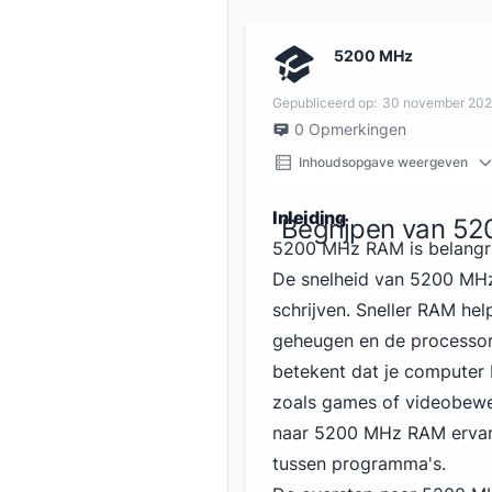
5200 MHz
Gepubliceerd op:
30 november 20
0
Opmerkingen
Inhoudsopgave weergeven
Inleiding
Begrijpen van 5
5200 MHz RAM is belangri
De snelheid van 5200 MHz
schrijven. Sneller RAM he
geheugen en de processor 
betekent dat je computer
zoals games of videobewe
naar 5200 MHz RAM ervaren
tussen programma's.