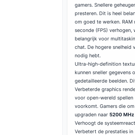
gamers. Snellere geheugen
presteren. Dit is heel bel
om goed te werken. RAM m
seconde (FPS) verhogen, w
belangrijk voor multitaskin
chat. De hogere snelheid 
nodig hebt.
Ultra-high-definition tex
kunnen sneller gegevens o
gedetailleerde beelden. D
Verbeterde graphics rende
voor open-wereld spellen
voorkomt. Gamers die om
upgraden naar
5200 MHz
Verhoogt de systeemreacti
Verbetert de prestaties i