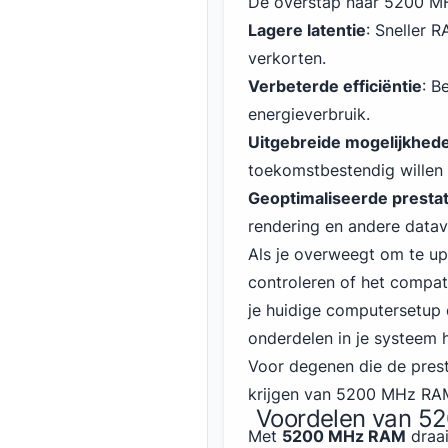
De overstap naar 5200 MHz
Lagere latentie
: Sneller 
verkorten.
Verbeterde efficiëntie
: B
energieverbruik.
Uitgebreide mogelijkhed
toekomstbestendig willen
Geoptimaliseerde prestat
rendering en andere data
Als je overweegt om te u
controleren of het compat
je huidige computersetup 
onderdelen in je systeem h
Voor degenen die de prest
krijgen van 5200 MHz RAM 
Voordelen van 5
Met
5200 MHz RAM
draai