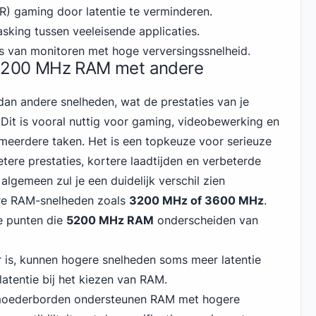
VR)
gaming
door latentie te verminderen.
sking tussen veeleisende applicaties.
es van monitoren met hoge verversingssnelheid.
 5200 MHz RAM met andere
an andere snelheden, wat de prestaties van je
Dit is vooral nuttig voor gaming, videobewerking en
n meerdere taken. Het is een topkeuze voor serieuze
tere prestaties, kortere laadtijden en verbeterde
t algemeen zul je een duidelijk verschil zien
re RAM-snelheden zoals
3200 MHz of 3600 MHz
.
ke punten die
5200 MHz RAM
onderscheiden van
ler is, kunnen hogere snelheden soms meer latentie
atentie bij het kiezen van RAM.
le moederborden ondersteunen RAM met hogere