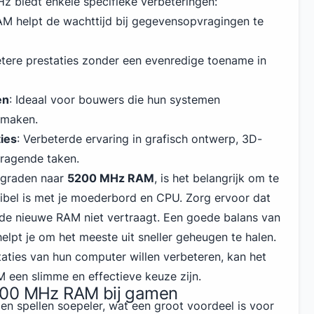
 biedt enkele specifieke verbeteringen:
RAM helpt de wachttijd bij gegevensopvragingen te
etere prestaties zonder een evenredige toename in
en
: Ideaal voor bouwers die hun systemen
 maken.
ies
: Verbeterde ervaring in grafisch ontwerp, 3D-
vragende taken.
pgraden naar
5200 MHz RAM
, is het belangrijk om te
ibel is met je moederbord en CPU. Zorg ervoor dat
de nieuwe RAM niet vertraagt. Een goede balans van
elpt je om het meeste uit sneller geheugen te halen.
aties van hun computer willen verbeteren, kan het
een slimme en effectieve keuze zijn.
200 MHz RAM bij gamen
en spellen soepeler, wat een groot voordeel is voor