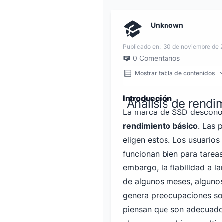
Unknown
Publicado en:
30 de noviembre de
0
Comentarios
Mostrar tabla de contenidos
Introducción
Análisis de rend
La marca de SSD descono
rendimiento básico
. Las
eligen estos. Los usuarios
funcionan bien para tarea
embargo, la fiabilidad a 
de algunos meses, algunos
genera preocupaciones so
piensan que son adecuado