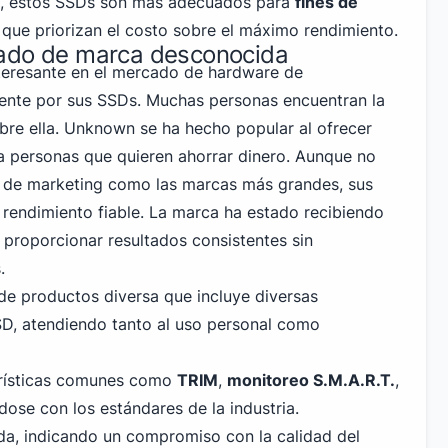
ra, estos SSDs son más adecuados para
fines de
que priorizan el costo sobre el máximo rendimiento.
ado de marca desconocida
eresante en el mercado de hardware de
ente por sus SSDs. Muchas personas encuentran la
re ella. Unknown se ha hecho popular al ofrecer
a personas que quieren ahorrar dinero. Aunque no
 de marketing como las marcas más grandes, sus
 rendimiento fiable. La marca ha estado recibiendo
 proporcionar resultados consistentes sin
.
e productos diversa que incluye diversas
D, atendiendo tanto al uso
personal
como
erísticas comunes como
TRIM
,
monitoreo S.M.A.R.T.
,
ndose con los estándares de la industria.
ada, indicando un compromiso con la calidad del