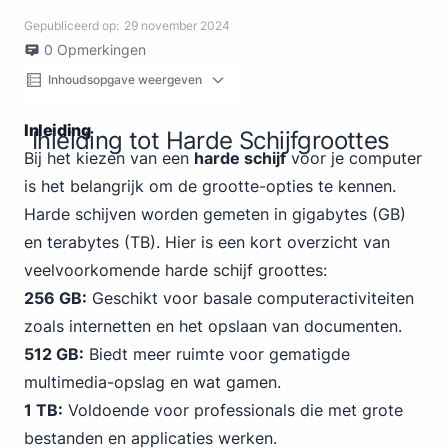
Gepubliceerd op:
29 november 2024
0
Opmerkingen
Inhoudsopgave weergeven
Inleiding
Inleiding tot Harde Schijfgroottes
Bij het kiezen van een
harde schijf
voor je computer
is het belangrijk om de grootte-opties te kennen.
Harde schijven worden gemeten in gigabytes (GB)
en terabytes (TB). Hier is een kort overzicht van
veelvoorkomende harde schijf groottes:
256 GB:
Geschikt voor basale computeractiviteiten
zoals internetten en het opslaan van documenten.
512 GB:
Biedt meer ruimte voor gematigde
multimedia-opslag en wat gamen.
1 TB:
Voldoende voor professionals die met grote
bestanden en applicaties werken.