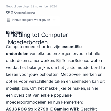
Gepubliceerd op:
29 november 2024
0
Opmerkingen
Inhoudsopgave weergeven
Inleiding
Inleiding tot Computer
Moederborden
Computer
moederborden zijn
essentiële
onderdelen
van elke pc en zorgen ervoor dat alle
onderdelen samenwerken. Bij TensorScience weten
we dat het belangrijk is om het juiste moederbord te
kiezen voor jouw behoeften. Met zoveel merken en
opties voor verschillende taken en snelheden kan dit
moeilijk zijn. Om het makkelijker te maken, is hier
een overzicht van enkele populaire
moederbordmodellen en hun kenmerken:
ASUS ROG Strix Z790-E Gaming WiFi:
Geschikt