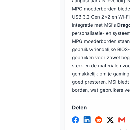
aanpasbaar als levendig is,
MPG moederborden bied
USB
3
.2 Gen 2x2 en Wi-Fi
Integratie met MSI's
Drag
personalisatie- en systee
MPG moederborden staan
gebruiksvriendelijke BIOS-
gebruiken voor zowel begi
sterk en de materialen v
gemakkelijk om je gaming 
goed presteren.
MSI
biedt
borden, wat gebruikers ve
Delen