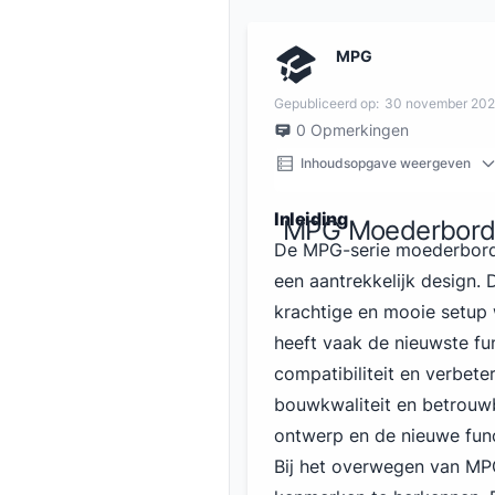
MPG
Gepubliceerd op:
30 november 20
0
Opmerkingen
Inhoudsopgave weergeven
Inleiding
MPG Moederborde
De MPG-serie moederborde
een aantrekkelijk design.
krachtige en mooie setup 
heeft vaak de
nieuwste fu
compatibiliteit en verbet
bouwkwaliteit en betrouw
ontwerp en de nieuwe fun
Bij het overwegen van MP