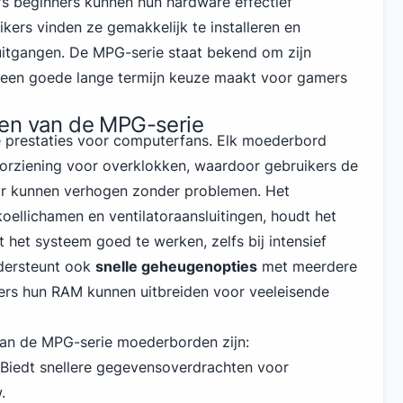
lfs beginners kunnen hun hardware effectief
ikers vinden ze gemakkelijk te installeren en
uitgangen. De MPG-serie staat bekend om zijn
 een goede lange termijn keuze maakt voor gamers
en van de MPG-serie
e prestaties voor computerfans. Elk moederbord
orziening voor overklokken, waardoor gebruikers de
or kunnen verhogen zonder problemen. Het
oellichamen en ventilatoraansluitingen, houdt het
 het systeem goed te werken, zelfs bij intensief
dersteunt ook
snelle geheugenopties
met meerdere
ers hun RAM kunnen uitbreiden voor veeleisende
van de MPG-serie moederborden zijn:
Biedt snellere gegevensoverdrachten voor
.