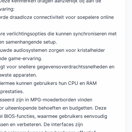
eze kenmerken dragen aanzienlijk bij aan de
varing:
de draadloze connectiviteit voor soepelere online
re verlichtingsopties die kunnen synchroniseren met
een samenhangende setup.
uwde audiosystemen zorgen voor kristalhelder
nde game-ervaring.
gt voor snellere gegevensoverdrachtssnelheden en
euwste apparaten.
Hiermee kunnen gebruikers hun CPU en RAM
prestaties.
sseerd zijn in MPG-moederborden vinden
oor uiteenlopende behoeften en budgetten. Deze
 BIOS-functies, waarmee gebruikers eenvoudig
sen en verbeteren. De interfaces zijn