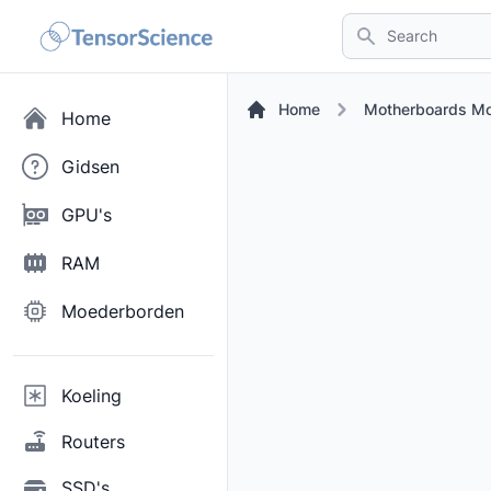
Search
Home
Motherboards M
Home
Gidsen
GPU's
RAM
Moederborden
Koeling
Routers
SSD's