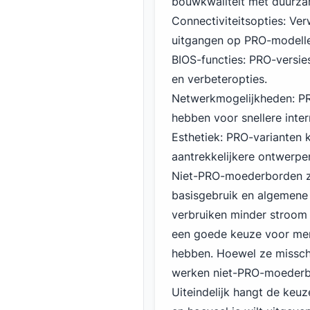
bouwkwaliteit met duurza
Connectiviteitsopties: V
uitgangen op PRO-modell
BIOS-functies: PRO-versie
en verbeteropties.
Netwerkmogelijkheden: P
hebben voor snellere inte
Esthetiek: PRO-varianten 
aantrekkelijkere ontwerpe
Niet-PRO-moederborden z
basisgebruik en algemene
verbruiken minder stroom
een goede keuze voor men
hebben. Hoewel ze misschi
werken niet-PRO-moederbo
Uiteindelijk hangt de keu