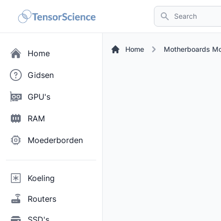
Search
Home
Motherboards M
Home
Gidsen
GPU's
RAM
Moederborden
Koeling
Routers
SSD's