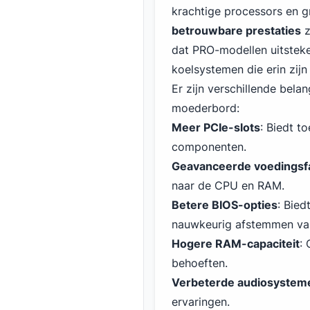
krachtige processors en g
betrouwbare prestaties
z
dat PRO-modellen uitsteke
koelsystemen die erin zij
Er zijn verschillende bel
moederbord:
Meer PCIe-slots
: Biedt t
componenten.
Geavanceerde voedingsf
naar de CPU en RAM.
Betere BIOS-opties
: Bied
nauwkeurig afstemmen van
Hogere RAM-capaciteit
:
behoeften.
Verbeterde audiosystem
ervaringen.