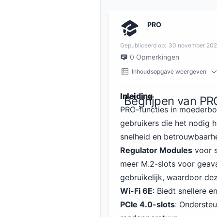
PRO
Gepubliceerd op:
30 november 20
0
Opmerkingen
Inhoudsopgave weergeven
Inleiding
Begrijpen van PR
PRO-functies in moederbo
gebruikers die het nodig
snelheid en betrouwbaarh
Regulator Modules
voor s
meer M.2-slots voor geav
gebruikelijk, waardoor de
Wi-Fi 6E
: Biedt snellere 
PCIe
4
.0-slots
: Onderste