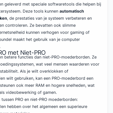
geleverd met speciale softwaretools die helpen bij
tersysteem. Deze tools kunnen
automatisch
rken
, de prestaties van je systeem verbeteren en
en controleren. Ze bevatten ook slimme
ternetsnelheid
kunnen verhogen voor gaming
of
bundel maakt het gebruik van je computer
.
PRO met Niet-PRO
 betere functies dan niet-PRO-moederborden. Ze
voedingssystemen, wat veel mensen waarderen voor
abiliteit. Als je wilt overklokken of
len wilt gebruiken, kan een PRO-moederbord een
ersteunen ook meer RAM en hogere snelheden, wat
oals videobewerking of gamen.
len tussen PRO en niet-PRO moederborden:
len hebben over het algemeen een superieure