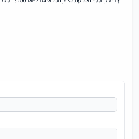
n naar 3200 MHz RAM kan je setup een paar jaar up-