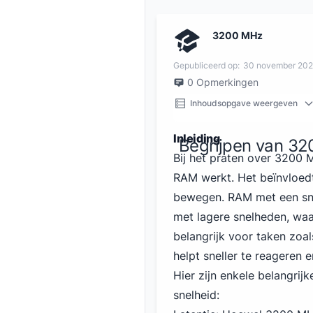
3200 MHz
Gepubliceerd op:
30 november 20
0
Opmerkingen
Inhoudsopgave weergeven
Inleiding
Begrijpen van 3
Bij het praten over 3200 M
RAM werkt. Het beïnvloed
bewegen. RAM met een sn
met lagere snelheden, waa
belangrijk voor taken zoa
helpt sneller te reageren e
Hier zijn enkele belangri
snelheid: