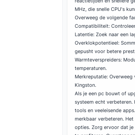
reactietijden en snellere
MHz, die snelle CPU's kun
Overweeg de volgende fac
Compatibiliteit: Controle
Latentie: Zoek naar een l
Overklokpotentieel: Som
gepusht voor betere prest
Warmteverspreiders: Modu
temperaturen.
Merkreputatie: Overweeg v
Kingston
.
Als je een pc bouwt of up
systeem echt verbeteren. H
tools en veeleisende apps
merkbaar verbeteren. Het 
opties. Zorg ervoor dat j