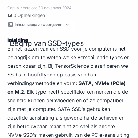
Gepubliceerd op:
30 november 2024
0
Opmerkingen
Inhoudsopgave weergeven
Inleiding
Begrip van SSD-types
Bij het kiezen van een SSD voor je computer is het
belangrijk om te weten welke verschillende types er
beschikbaar zijn. Bij TensorScience classificeren we
SSD's in hoofdtypen op basis van hun
verbindingsmethode en vorm:
SATA, NVMe (PCIe)
en M.2
. Elk type heeft specifieke kenmerken die de
snelheid kunnen beïnvloeden en of ze compatibel
zijn met je computer. SATA SSD's gebruiken
dezelfde aansluiting als gewone harde schijven en
zijn betrouwbaar, maar niet zo snel als andere.
NVMe SSD's maken gebruik van de PCIe-aansluiting