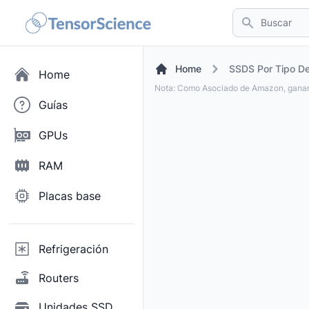
Buscar
Home
SSDS Por Tipo De
Home
Nota: Como Asociado de Amazon, ganam
Guías
GPUs
RAM
Placas base
Refrigeración
Routers
Unidades SSD