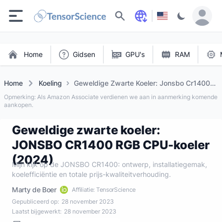
Zoeken
Home
Gidsen
GPU's
RAM
Home
Koeling
Geweldige Zwarte Koeler: Jonsbo Cr1400
Rgb Cpu Koeler (2024)
Opmerking: Als Amazon Associate verdienen we aan in aanmerking komende
aankopen.
Geweldige zwarte koeler:
JONSBO CR1400 RGB CPU-koeler
(2024)
Mijn kijk op de JONSBO CR1400: ontwerp, installatiegemak,
koelefficiëntie en totale prijs-kwaliteitverhouding.
Marty de Boer
Affiliatie: TensorScience
Gepubliceerd op:
28 november 2023
Laatst bijgewerkt:
28 november 2023