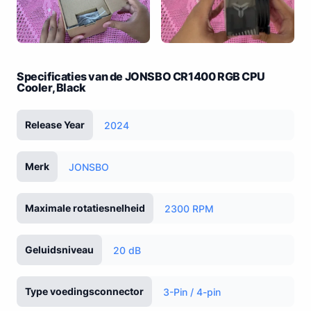
Specificaties van de JONSBO CR1400 RGB CPU
Cooler, Black
Release Year
2024
Merk
JONSBO
Maximale rotatiesnelheid
2300 RPM
Geluidsniveau
20 dB
Type voedingsconnector
3-Pin / 4-pin