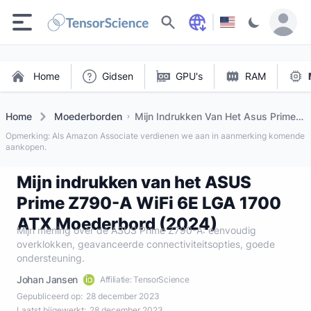
Zoeken
Home
Gidsen
GPU's
RAM
Home
Moederborden
Mijn Indrukken Van Het Asus Prime
Z790 A Wifi 6e Lga 1700 Atx
Opmerking: Als Amazon Associate verdienen we aan in aanmerking komende
Moederbord (2024)
aankopen.
Mijn indrukken van het ASUS
Prime Z790-A WiFi 6E LGA 1700
ATX Moederbord (2024)
Mijn mening over de ASUS Prime Z790-A: eenvoudig
overklokken, geavanceerde connectiviteitsopties, goede
ondersteuning.
Johan Jansen
Affiliatie: TensorScience
Gepubliceerd op:
28 december 2023
Laatst bijgewerkt:
28 december 2023