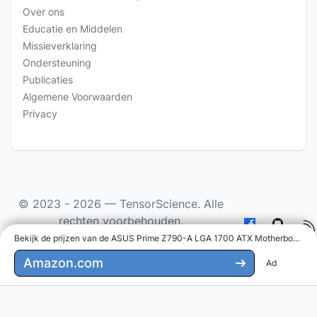
Over ons
Educatie en Middelen
Missieverklaring
Ondersteuning
Publicaties
Algemene Voorwaarden
Privacy
© 2023 - 2026 —
TensorScience
. Alle
rechten voorbehouden.
Bekijk de prijzen van de ASUS Prime Z790-A LGA 1700 ATX Motherboard op
Als Amazon Associate verdien ik aan in aanmerking
komende aankopen.
Amazon.com
Ad